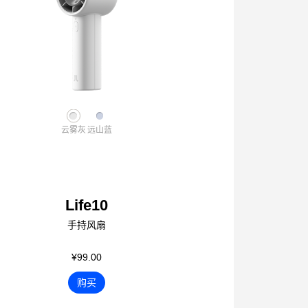
云雾灰
远山蓝
Life10
手持风扇
¥99.00
购买