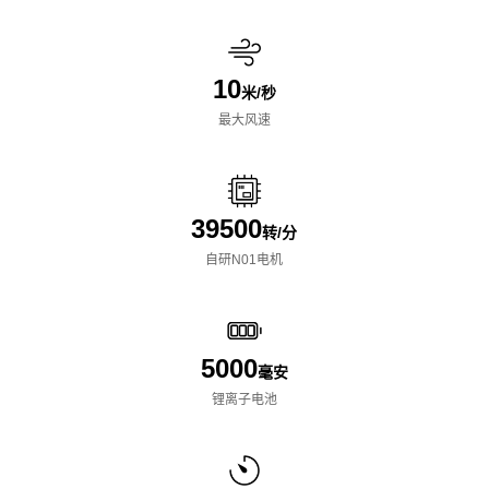
10
米/秒
最大风速
39500
转/分
自研N01电机
5000
毫安
锂离子电池