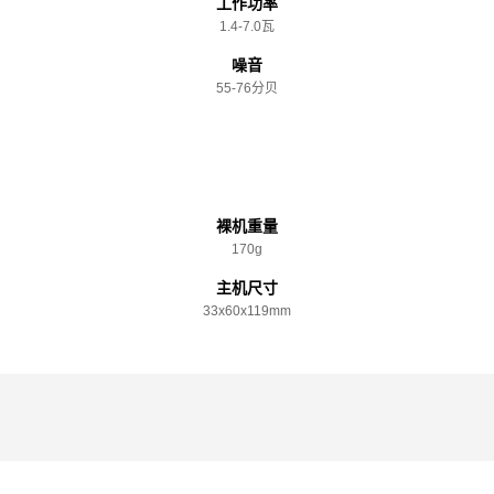
工作功率
1.4-7.0瓦
噪音
55-76分贝
规格参数
裸机重量
170g
主机尺寸
33x️60x️119mm