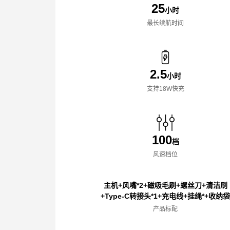
25
小时
最长续航时间
2.5
小时
支持18W快充
100
档
风速档位
主机+风嘴*2+磁吸毛刷+螺丝刀+清洁刷
+Type-C转接头*1+充电线+挂绳*+收纳
产品标配