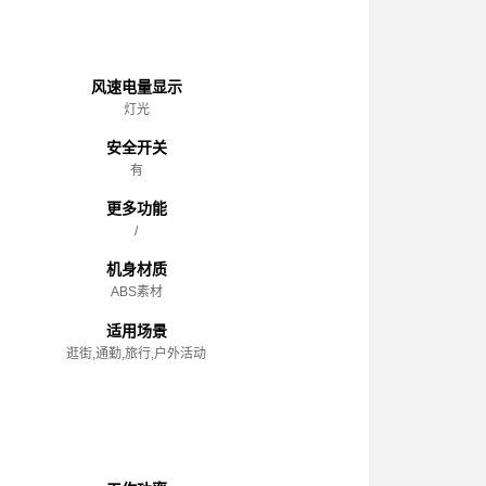
主体
风速电量显示
灯光
安全开关
有
更多功能
/
机身材质
ABS素材
适用场景
逛街,通勤,旅行,户外活动
性能参数