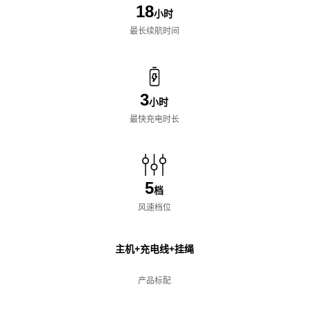
18
小时
最长续航时间
3
小时
最快充电时长
5
档
风速档位
主机+充电线+挂绳
袋
产品标配