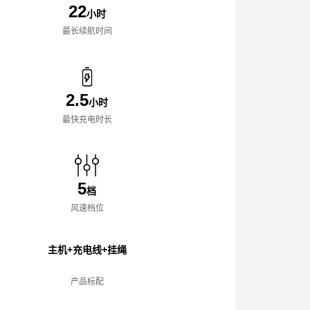
22
小时
最长续航时间
2.5
小时
最快充电时长
5
档
风速档位
主机+充电线+挂绳
产品标配