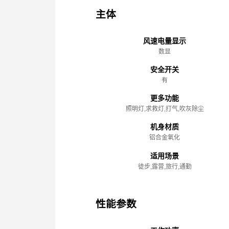
主体
风速电量显示
数显
安全开关
有
更多功能
照明灯,求救灯,打气,吹灰除尘
机身材质
铝合金氧化
适用场景
徒步,露营,旅行,通勤
性能参数