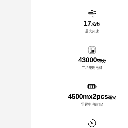
17
米/秒
最大风速
43000
转/分
三相无刷电机
4500mx️2pcs
毫安
雷霆电池组TM