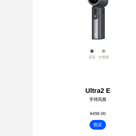
深灰
大地棕
Ultra2 E
手持风扇
¥498.00
购买