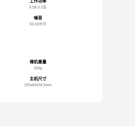
工作功率
0.58-3.3瓦
噪音
50-63分贝
规格参数
裸机重量
200g
主机尺寸
155x️60x️58.5mm