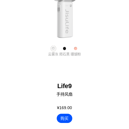
云雾灰
陨石黑
珊瑚粉
Life9
手持风扇
¥169.00
购买