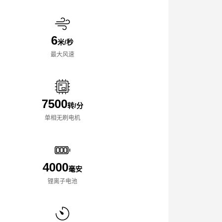
6
米/秒
最大风速
7500
转/分
单相无刷电机
4000
毫安
锂离子电池