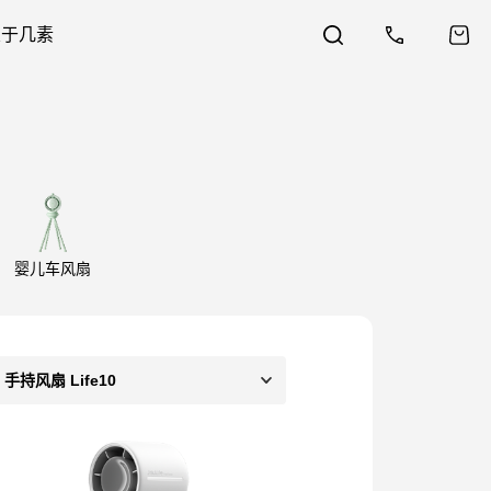
关于几素
婴儿车风扇
手持风扇 Life10