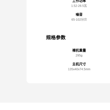
工作功率
1.52-26.5瓦
噪音
65-102分贝
规格参数
裸机重量
295g
主机尺寸
135x️40x️74.5mm