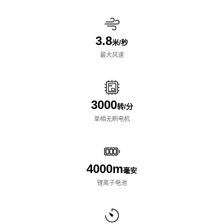
3.8
米/秒
最大风速
3000
转/分
单相无刷电机
4000m
毫安
锂离子电池