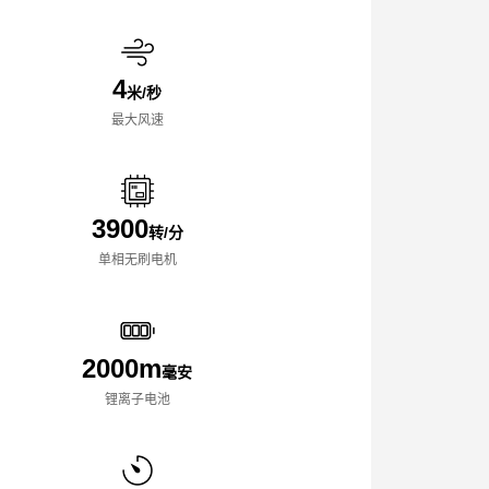
4
米/秒
最大风速
3900
转/分
单相无刷电机
2000m
毫安
锂离子电池