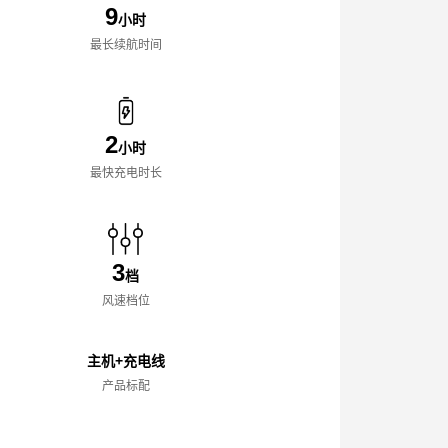
9
小时
最长续航时间
2
小时
最快充电时长
3
档
风速档位
主机+充电线
产品标配