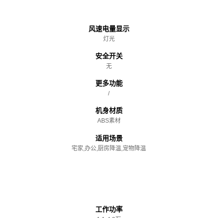
主体
风速电量显示
灯光
安全开关
无
更多功能
/
机身材质
ABS素材
适用场景
宅家,办公,厨房降温,宠物降温
性能参数
工作功率