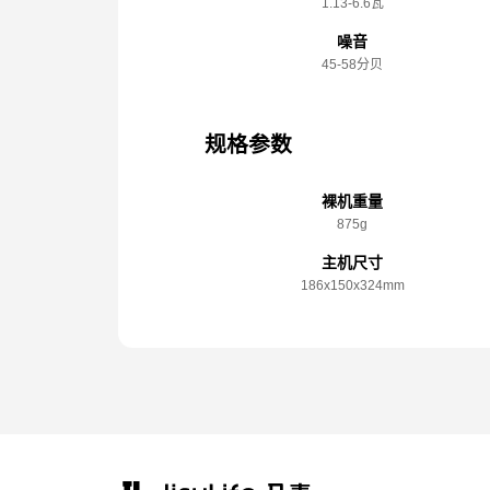
1.13-6.6瓦
噪音
45-58分贝
规格参数
裸机重量
875g
主机尺寸
186x️150x️324mm