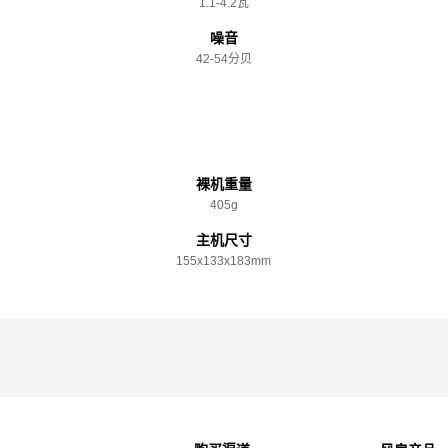
1.1-4.2瓦
噪音
42-54分贝
规格参数
裸机重量
405g
主机尺寸
155x️133x️183mm