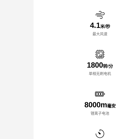
4.1
米/秒
最大风速
1800
转/分
单相无刷电机
8000m
毫安
锂离子电池