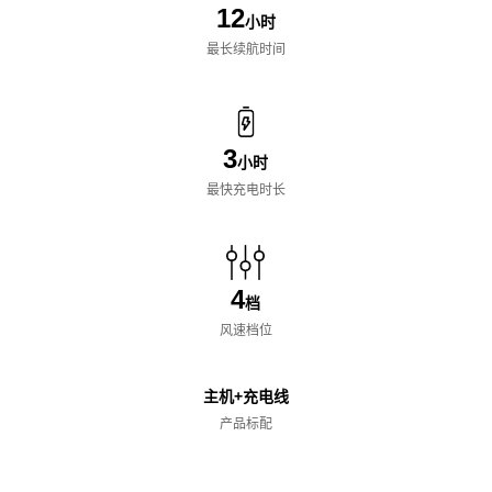
12
小时
最长续航时间
3
小时
最快充电时长
4
档
风速档位
主机+充电线
产品标配