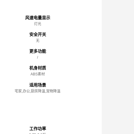
主体
风速电量显示
灯光
安全开关
无
更多功能
/
机身材质
ABS素材
适用场景
宅家,办公,厨房降温,宠物降温
性能参数
工作功率