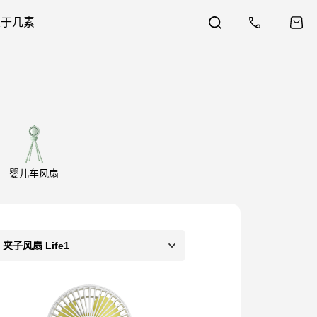
关于几素
婴儿车风扇
夹子风扇 Life1