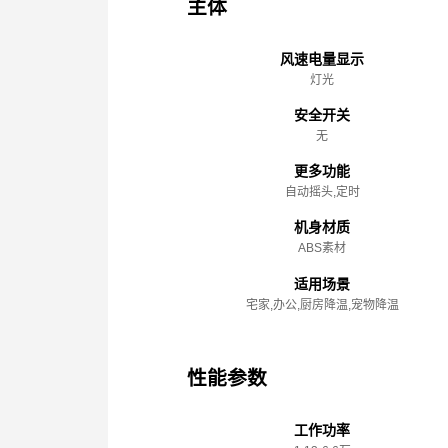
主体
风速电量显示
灯光
安全开关
无
更多功能
自动摇头,定时
机身材质
ABS素材
适用场景
宅家,办公,厨房降温,宠物降温
性能参数
工作功率