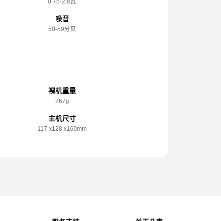
0.75-2.8瓦
噪音
50-59分贝
规格参数
裸机重量
267g
主机尺寸
117 x️128 x️160mm