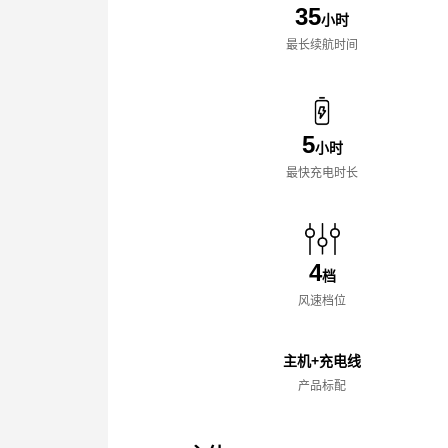
35
小时
最长续航时间
5
小时
最快充电时长
4
档
风速档位
主机+充电线
产品标配