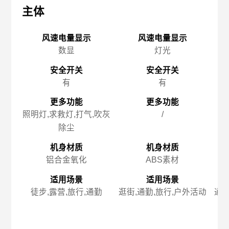
主体
主体
主
风速电量显示
风速电量显示
数显
灯光
安全开关
安全开关
有
有
更多功能
更多功能
照明灯,求救灯,打气,吹灰
/
除尘
机身材质
机身材质
铝合金氧化
ABS素材
适用场景
适用场景
徒步,露营,旅行,通勤
逛街,通勤,旅行,户外活动
通勤