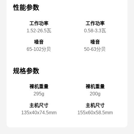
性能参数
性能参数
性
工作功率
工作功率
1.52-26.5瓦
0.58-3.3瓦
噪音
噪音
65-102分贝
50-63分贝
规格参数
规格参数
规
裸机重量
裸机重量
295g
200g
主机尺寸
主机尺寸
135x️40x️74.5mm
155x️60x️58.5mm