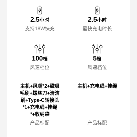
2.5
2.5
小时
小时
支持18W快充
最快充电时长
100
5
档
档
风速档位
风速档位
主机+风嘴*2+磁吸
主机+充电线+挂绳
毛刷+螺丝刀+清洁
刷+Type-C转接头
*1+充电线+挂绳
*+收纳袋
产品标配
产品标配