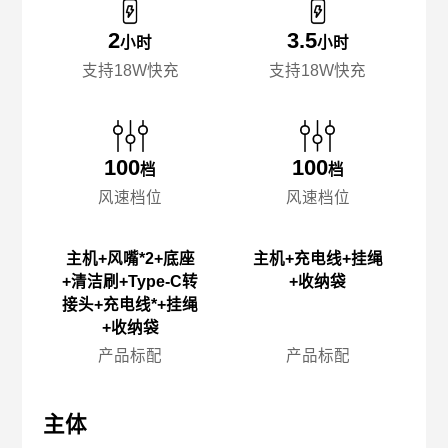
2
3.5
小时
小时
支持18W快充
支持18W快充
100
100
档
档
风速档位
风速档位
主机+风嘴*2+底座
主机+充电线+挂绳
+清洁刷+Type-C转
+收纳袋
接头+充电线*+挂绳
+收纳袋
产品标配
产品标配
主体
主体
主