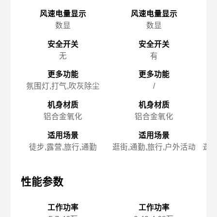
风速电量显示
风速电量显示
数显
数显
安全开关
安全开关
无
有
更多功能
更多功能
氛围灯,打气,吹灰除尘
/
机身材质
机身材质
铝合金氧化
铝合金氧化
适用场景
适用场景
徒步,露营,旅行,通勤
逛街,通勤,旅行,户外活动
逛街
性能参数
性能参数
性
工作功率
工作功率