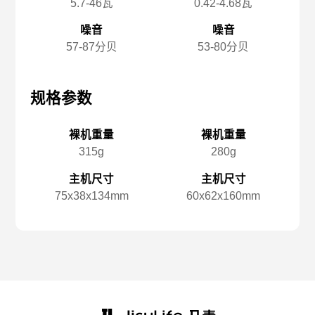
5.7-46瓦
0.42-4.68瓦
噪音
噪音
57-87分贝
53-80分贝
规格参数
规格参数
规
裸机重量
裸机重量
315g
280g
主机尺寸
主机尺寸
75x️38x️134mm
60x️62x️160mm