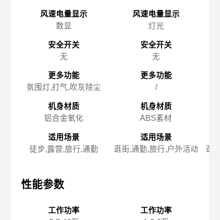
风速电量显示
风速电量显示
数显
灯光
安全开关
安全开关
无
无
更多功能
更多功能
氛围灯,打气,吹灰除尘
/
机身材质
机身材质
铝合金氧化
ABS素材
适用场景
适用场景
徒步,露营,旅行,通勤
逛街,通勤,旅行,户外活动
逛街
性能参数
性能参数
性
工作功率
工作功率