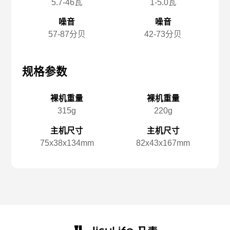
5.7-46瓦
1-5.0瓦
噪音
噪音
57-87分贝
42-73分贝
规格参数
规格参数
规
裸机重量
裸机重量
315g
220g
主机尺寸
主机尺寸
75x️38x️134mm
82x️43x️167mm