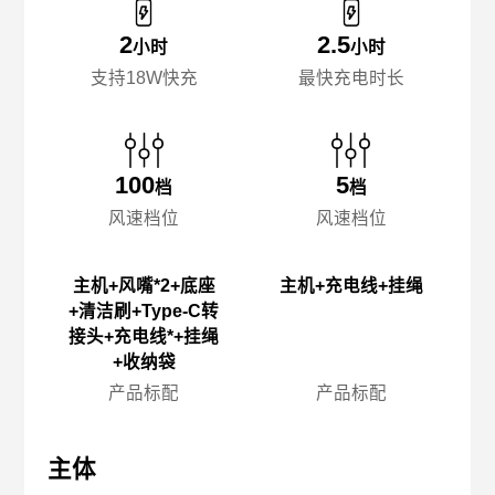
2
2.5
小时
小时
支持18W快充
最快充电时长
100
5
档
档
风速档位
风速档位
主机+风嘴*2+底座
主机+充电线+挂绳
+清洁刷+Type-C转
接头+充电线*+挂绳
+收纳袋
产品标配
产品标配
主体
主体
主