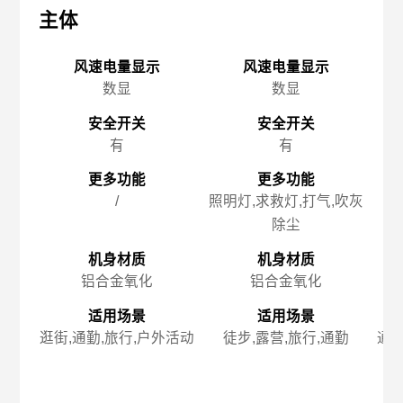
主体
主体
主
风速电量显示
风速电量显示
数显
数显
安全开关
安全开关
有
有
更多功能
更多功能
/
照明灯,求救灯,打气,吹灰
除尘
机身材质
机身材质
铝合金氧化
铝合金氧化
适用场景
适用场景
逛街,通勤,旅行,户外活动
徒步,露营,旅行,通勤
通勤