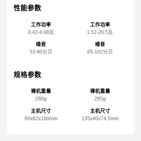
性能参数
性能参数
性
工作功率
工作功率
0.42-4.68瓦
1.52-26.5瓦
噪音
噪音
53-80分贝
65-102分贝
规格参数
规格参数
规
裸机重量
裸机重量
280g
295g
主机尺寸
主机尺寸
60x️62x️160mm
135x️40x️74.5mm