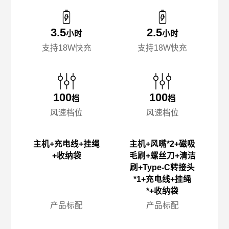
3.5
2.5
小时
小时
支持18W快充
支持18W快充
100
100
档
档
风速档位
风速档位
主机+充电线+挂绳
主机+风嘴*2+磁吸
+收纳袋
毛刷+螺丝刀+清洁
刷+Type-C转接头
*1+充电线+挂绳
*+收纳袋
产品标配
产品标配