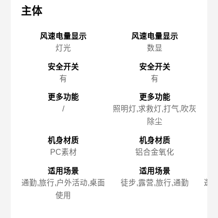
主体
主体
主
风速电量显示
风速电量显示
灯光
数显
安全开关
安全开关
有
有
更多功能
更多功能
/
照明灯,求救灯,打气,吹灰
除尘
机身材质
机身材质
PC素材
铝合金氧化
适用场景
适用场景
通勤,旅行,户外活动,桌面
徒步,露营,旅行,通勤
逛街
使用