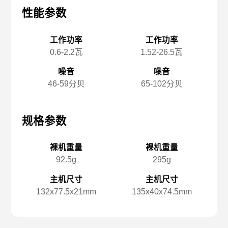
性能参数
性能参数
性
工作功率
工作功率
0.6-2.2瓦
1.52-26.5瓦
噪音
噪音
46-59分贝
65-102分贝
规格参数
规格参数
规
裸机重量
裸机重量
92.5g
295g
主机尺寸
主机尺寸
132x️77.5x️21mm
135x️40x️74.5mm