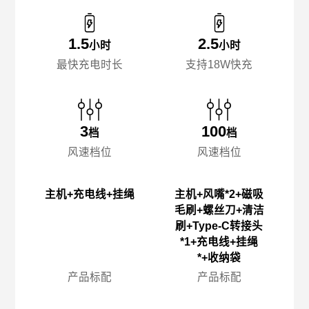
1.5
2.5
小时
小时
最快充电时长
支持18W快充
3
100
档
档
风速档位
风速档位
主机+充电线+挂绳
主机+风嘴*2+磁吸
毛刷+螺丝刀+清洁
刷+Type-C转接头
*1+充电线+挂绳
*+收纳袋
产品标配
产品标配