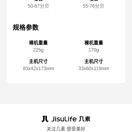
50-67分贝
55-76分贝
规格参数
规格参数
规
裸机重量
裸机重量
225g
170g
主机尺寸
主机尺寸
83x️42x️173mm
33x️60x️119mm
关注几素 感受美好