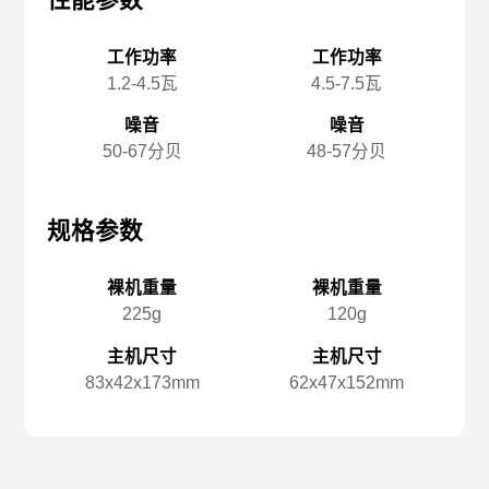
性能参数
性能参数
性
工作功率
工作功率
1.2-4.5瓦
4.5-7.5瓦
噪音
噪音
50-67分贝
48-57分贝
规格参数
规格参数
规
裸机重量
裸机重量
225g
120g
主机尺寸
主机尺寸
83x️42x️173mm
62x️47x️152mm