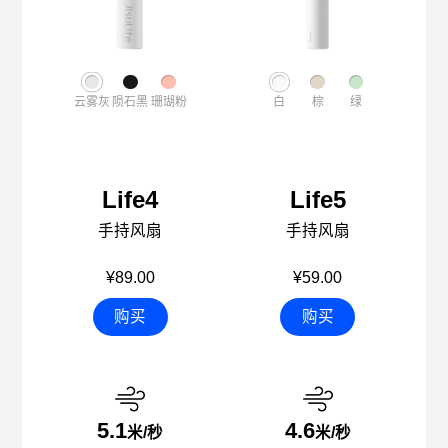
云雾灰
陨石黑
珊瑚粉
白
棕
绿
Life4
Life5
手持风扇
手持风扇
¥89.00
¥59.00
购买
购买
5.1
4.6
米/秒
米/秒