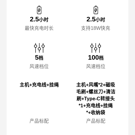
2.5
2.5
小时
小时
最快充电时长
支持18W快充
5
100
档
档
风速档位
风速档位
主机+充电线+挂绳
主机+风嘴*2+磁吸
毛刷+螺丝刀+清洁
刷+Type-C转接头
*1+充电线+挂绳
*+收纳袋
产品标配
产品标配