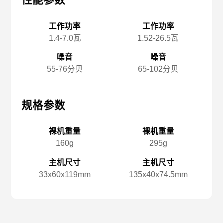
性能参数
性能参数
性
工作功率
工作功率
1.4-7.0瓦
1.52-26.5瓦
噪音
噪音
55-76分贝
65-102分贝
规格参数
规格参数
规
裸机重量
裸机重量
160g
295g
主机尺寸
主机尺寸
33x️60x️119mm
135x️40x️74.5mm