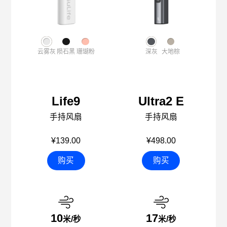
云雾灰
陨石黑
珊瑚粉
深灰
大地棕
Life9
Ultra2 E
手持风扇
手持风扇
¥139.00
¥498.00
购买
购买
10
17
米/秒
米/秒