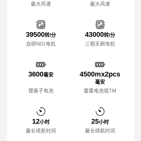
最大风速
最大风速
39500
43000
转/分
转/分
自研N01电机
三相无刷电机
3600
4500mx️2pcs
毫安
毫安
锂离子电池
雷霆电池组TM
12
25
小时
小时
最长续航时间
最长续航时间