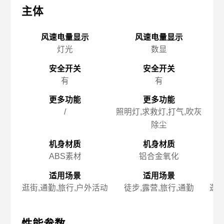
主体
主体
主
风速电量显示
风速电量显示
灯光
数显
安全开关
安全开关
有
有
更多功能
更多功能
/
照明灯,求救灯,打气,吹灰
除尘
机身材质
机身材质
ABS素材
铝合金氧化
适用场景
适用场景
逛街,通勤,旅行,户外活动
徒步,露营,旅行,通勤
逛街