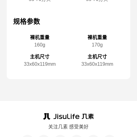
规格参数
规格参数
规
裸机重量
裸机重量
160g
170g
主机尺寸
主机尺寸
33x️60x️119mm
33x️60x️119mm
关注几素 感受美好