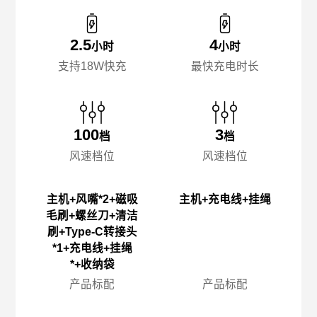
2.5
4
小时
小时
支持18W快充
最快充电时长
100
3
档
档
风速档位
风速档位
主机+风嘴*2+磁吸
主机+充电线+挂绳
毛刷+螺丝刀+清洁
刷+Type-C转接头
*1+充电线+挂绳
*+收纳袋
产品标配
产品标配