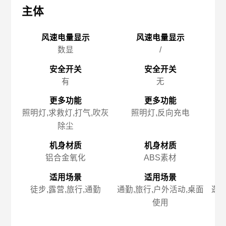
主体
主体
主
风速电量显示
风速电量显示
数显
/
安全开关
安全开关
有
无
更多功能
更多功能
照明灯,求救灯,打气,吹灰
照明灯,反向充电
除尘
机身材质
机身材质
铝合金氧化
ABS素材
适用场景
适用场景
徒步,露营,旅行,通勤
通勤,旅行,户外活动,桌面
逛街
使用