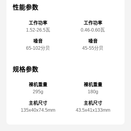
性能参数
性能参数
性
工作功率
工作功率
1.52-26.5瓦
0.46-0.60瓦
噪音
噪音
65-102分贝
45-55分贝
规格参数
规格参数
规
裸机重量
裸机重量
295g
180g
主机尺寸
主机尺寸
135x️40x️74.5mm
43.5x️41x️133mm