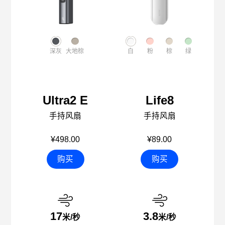
深灰
大地棕
白
粉
棕
绿
Ultra2 E
Life8
手持风扇
手持风扇
¥498.00
¥89.00
购买
购买
17
3.8
米/秒
米/秒