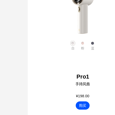
白
粉
蓝
Pro1
手持风扇
¥198.00
购买