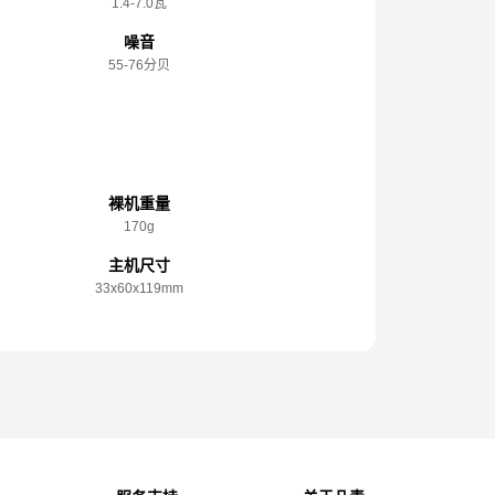
1.4-7.0瓦
噪音
55-76分贝
规格参数
裸机重量
170g
主机尺寸
33x️60x️119mm