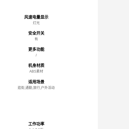
主体
风速电量显示
灯光
安全开关
有
更多功能
/
机身材质
ABS素材
适用场景
逛街,通勤,旅行,户外活动
性能参数
工作功率