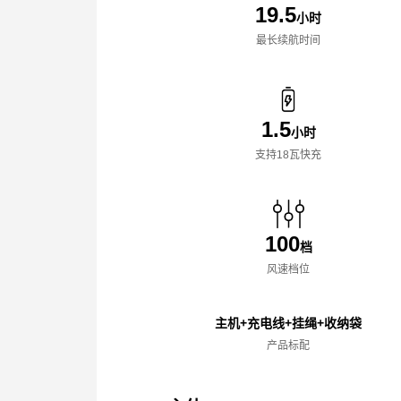
19.5
小时
最长续航时间
1.5
小时
支持18瓦快充
100
档
风速档位
主机+充电线+挂绳+收纳袋
产品标配