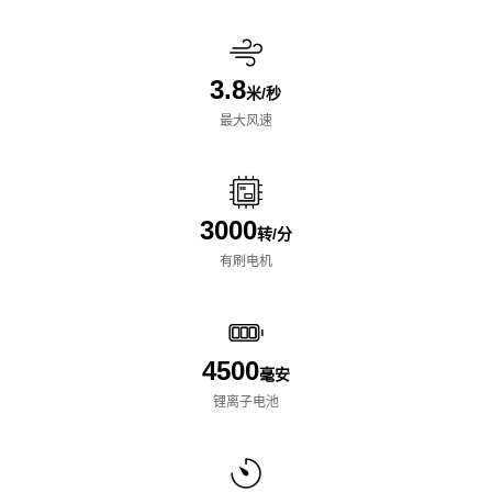
3.8
米/秒
最大风速
3000
转/分
有刷电机
4500
毫安
锂离子电池