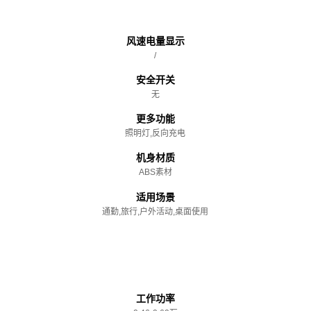
主体
风速电量显示
/
安全开关
无
更多功能
照明灯,反向充电
机身材质
ABS素材
适用场景
通勤,旅行,户外活动,桌面使用
性能参数
工作功率