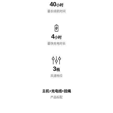
40
小时
最长续航时间
4
小时
最快充电时长
3
档
风速档位
主机+充电线+挂绳
产品标配