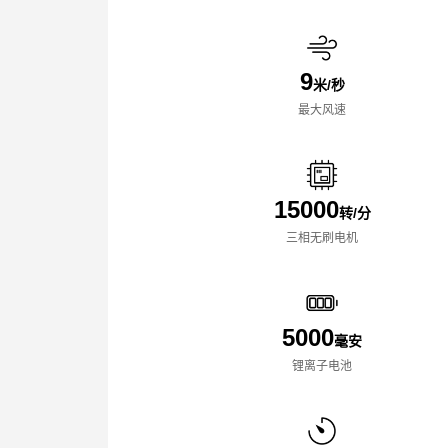
9
米/秒
最大风速
15000
转/分
三相无刷电机
5000
毫安
锂离子电池