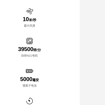
10
米/秒
最大风速
39500
转/分
自研N01电机
5000
毫安
锂离子电池