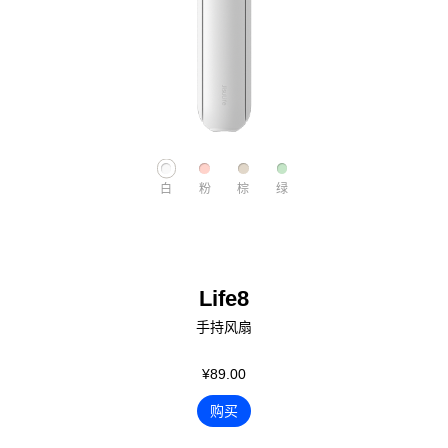
白
粉
棕
绿
Life8
手持风扇
¥89.00
购买