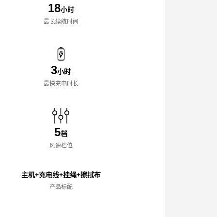
18
小时
最长续航时间
3
小时
最快充电时长
5
档
风速档位
主机+充电线+挂绳+擦拭布
产品标配