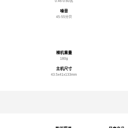
0.46-0.60瓦
噪音
45-55分贝
规格参数
裸机重量
180g
主机尺寸
43.5x️41x️133mm