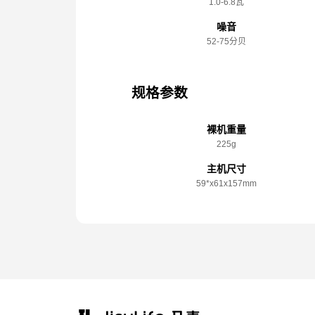
1.0-6.8瓦
噪音
52-75分贝
规格参数
裸机重量
225g
主机尺寸
59*x️61x️157mm