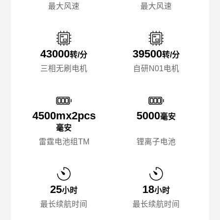
最大风速
最大风速
43000
39500
转/分
转/分
三相无刷电机
自研N01电机
4500mx️2pcs
5000
毫安
毫安
雷霆电池组TM
锂离子电池
25
18
小时
小时
最长续航时间
最长续航时间