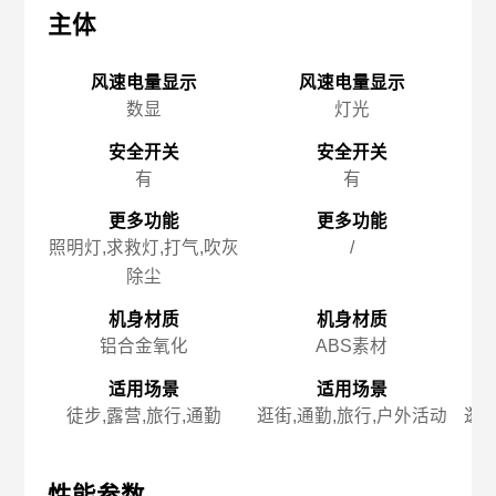
主体
主体
主
风速电量显示
风速电量显示
数显
灯光
安全开关
安全开关
有
有
更多功能
更多功能
照明灯,求救灯,打气,吹灰
/
除尘
机身材质
机身材质
铝合金氧化
ABS素材
适用场景
适用场景
徒步,露营,旅行,通勤
逛街,通勤,旅行,户外活动
逛街