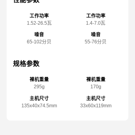
性能参数
性能参数
性
工作功率
工作功率
1.52-26.5瓦
1.4-7.0瓦
噪音
噪音
65-102分贝
55-76分贝
规格参数
规格参数
规
裸机重量
裸机重量
295g
170g
主机尺寸
主机尺寸
135x️40x️74.5mm
33x️60x️119mm