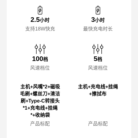
2.5
3
小时
小时
支持18W快充
最快充电时长
100
5
档
档
风速档位
风速档位
主机+风嘴*2+磁吸
主机+充电线+挂绳
毛刷+螺丝刀+清洁
+擦拭布
刷+Type-C转接头
*1+充电线+挂绳
*+收纳袋
产品标配
产品标配