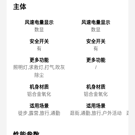
主体
主体
主
风速电量显示
风速电量显示
数显
数显
安全开关
安全开关
有
有
更多功能
更多功能
照明灯,求救灯,打气,吹灰
/
除尘
机身材质
机身材质
铝合金氧化
铝合金氧化
适用场景
适用场景
徒步,露营,旅行,通勤
逛街,通勤,旅行,户外活动
逛街