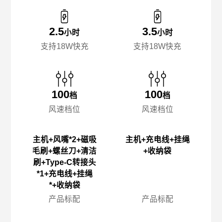
2.5
3.5
小时
小时
支持18W快充
支持18W快充
100
100
档
档
风速档位
风速档位
主机+风嘴*2+磁吸
主机+充电线+挂绳
毛刷+螺丝刀+清洁
+收纳袋
刷+Type-C转接头
*1+充电线+挂绳
*+收纳袋
产品标配
产品标配