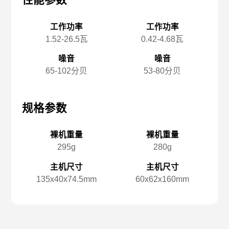
性能参数
性能参数
性
工作功率
工作功率
1.52-26.5瓦
0.42-4.68瓦
噪音
噪音
65-102分贝
53-80分贝
规格参数
规格参数
规
裸机重量
裸机重量
295g
280g
主机尺寸
主机尺寸
135x️40x️74.5mm
60x️62x️160mm