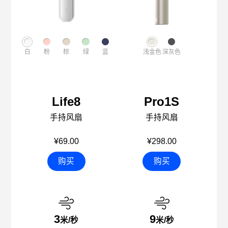
白
粉
棕
绿
蓝
浅金色
深灰色
Life8
Pro1S
手持风扇
手持风扇
¥69.00
¥298.00
购买
购买
3
9
米/秒
米/秒