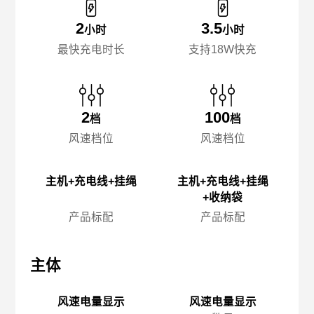
2
3.5
小时
小时
最快充电时长
支持18W快充
2
100
档
档
风速档位
风速档位
主机+充电线+挂绳
主机+充电线+挂绳
+收纳袋
产品标配
产品标配
主体
主体
主
风速电量显示
风速电量显示