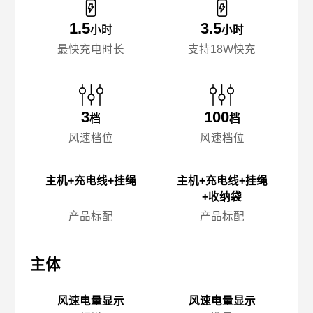
1.5
3.5
小时
小时
最快充电时长
支持18W快充
3
100
档
档
风速档位
风速档位
主机+充电线+挂绳
主机+充电线+挂绳
+收纳袋
产品标配
产品标配
主体
主体
主
风速电量显示
风速电量显示