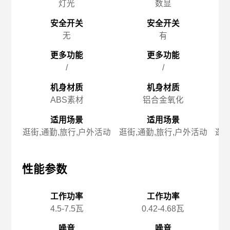
灯光
数显
安全开关
安全开关
无
有
更多功能
更多功能
/
/
机身材质
机身材质
ABS素材
铝合金氧化
适用场景
适用场景
逛街,通勤,旅行,户外活动
逛街,通勤,旅行,户外活动
逛街
性能参数
性能参数
性
工作功率
工作功率
4.5-7.5瓦
0.42-4.68瓦
噪音
噪音