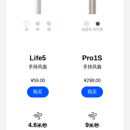
白
棕
绿
浅金色
深灰色
Life5
Pro1S
手持风扇
手持风扇
¥59.00
¥298.00
购买
购买
4.6
9
米/秒
米/秒