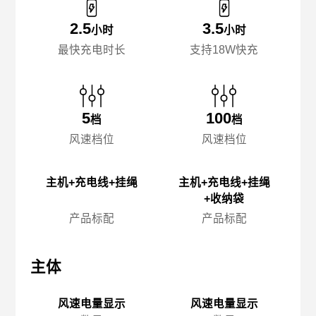
2.5
3.5
小时
小时
最快充电时长
支持18W快充
5
100
档
档
风速档位
风速档位
主机+充电线+挂绳
主机+充电线+挂绳
+收纳袋
产品标配
产品标配
主体
主体
主
风速电量显示
风速电量显示