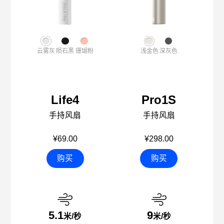
云雾灰
陨石黑
珊瑚粉
浅金色
深灰色
Life4
Pro1S
手持风扇
手持风扇
¥69.00
¥298.00
购买
购买
5.1
9
米/秒
米/秒