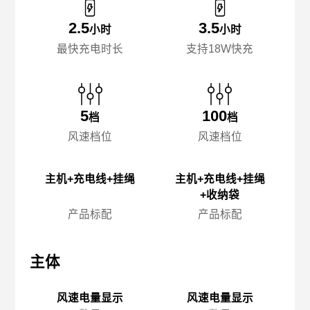
2.5
3.5
小时
小时
最快充电时长
支持18W快充
5
100
档
档
风速档位
风速档位
主机+充电线+挂绳
主机+充电线+挂绳
+收纳袋
产品标配
产品标配
主体
主体
主
风速电量显示
风速电量显示