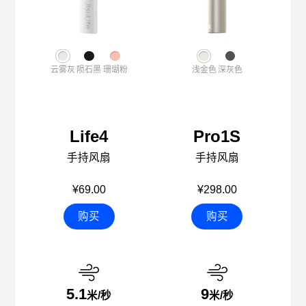
云雾灰
陨石黑
珊瑚粉
浅金色
深灰色
Life4
Pro1S
手持风扇
手持风扇
¥69.00
¥298.00
购买
购买
5.1
9
米/秒
米/秒