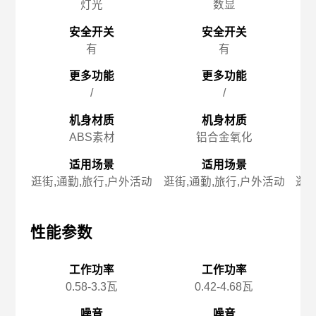
灯光
数显
安全开关
安全开关
有
有
更多功能
更多功能
/
/
机身材质
机身材质
ABS素材
铝合金氧化
适用场景
适用场景
逛街,通勤,旅行,户外活动
逛街,通勤,旅行,户外活动
逛街
性能参数
性能参数
性
工作功率
工作功率
0.58-3.3瓦
0.42-4.68瓦
噪音
噪音