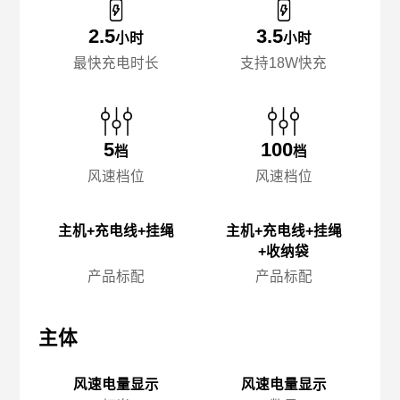
2.5
3.5
小时
小时
最快充电时长
支持18W快充
5
100
档
档
风速档位
风速档位
主机+充电线+挂绳
主机+充电线+挂绳
+收纳袋
产品标配
产品标配
主体
主体
主
风速电量显示
风速电量显示