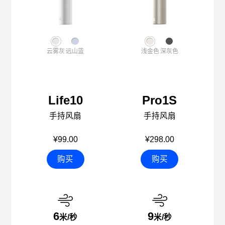
云雾灰
远山蓝
浅金色
深灰色
Life10
Pro1S
手持风扇
手持风扇
¥99.00
¥298.00
购买
购买
6
9
米/秒
米/秒