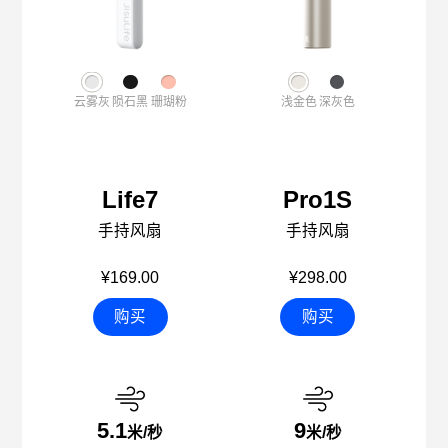
云雾灰
陨石黑
珊瑚粉
浅金色
深灰色
Life7
Pro1S
手持风扇
手持风扇
¥169.00
¥298.00
购买
购买
5.1
9
米/秒
米/秒