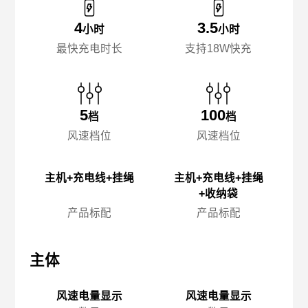
4
3.5
小时
小时
最快充电时长
支持18W快充
5
100
档
档
风速档位
风速档位
主机+充电线+挂绳
主机+充电线+挂绳
+收纳袋
产品标配
产品标配
主体
主体
主
风速电量显示
风速电量显示