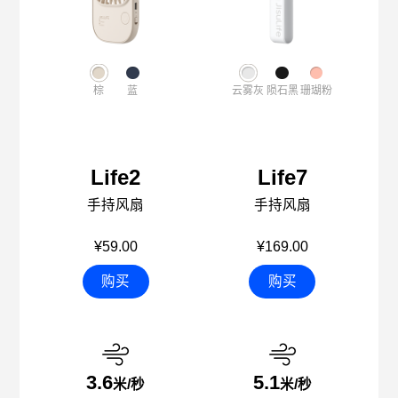
棕
蓝
云雾灰
陨石黑
珊瑚粉
Life2
Life7
手持风扇
手持风扇
¥59.00
¥169.00
购买
购买
3.6
5.1
米/秒
米/秒