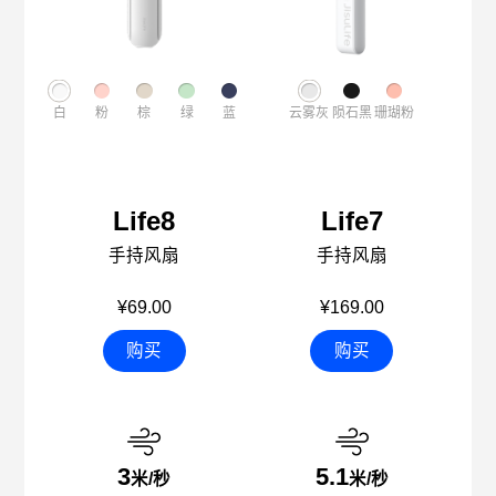
白
粉
棕
绿
蓝
云雾灰
陨石黑
珊瑚粉
Life8
Life7
手持风扇
手持风扇
¥69.00
¥169.00
购买
购买
3
5.1
米/秒
米/秒