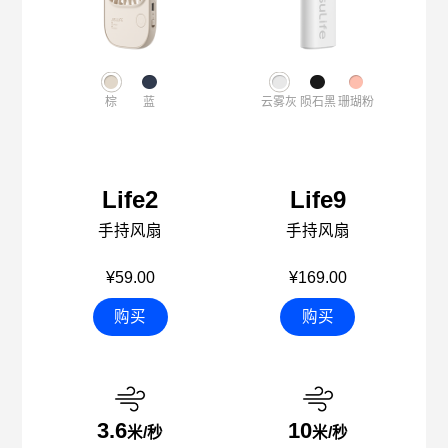
棕
蓝
云雾灰
陨石黑
珊瑚粉
Life2
Life9
手持风扇
手持风扇
¥59.00
¥169.00
购买
购买
3.6
10
米/秒
米/秒