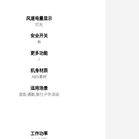
主体
风速电量显示
灯光
安全开关
有
更多功能
/
机身材质
ABS素材
适用场景
逛街,通勤,旅行,户外活动
性能参数
工作功率