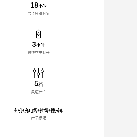
18
小时
最长续航时间
3
小时
最快充电时长
5
档
风速档位
主机+充电线+挂绳+擦拭布
产品标配