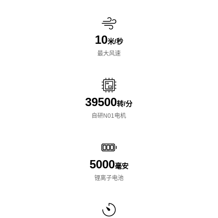
10
米/秒
最大风速
39500
转/分
自研N01电机
5000
毫安
锂离子电池