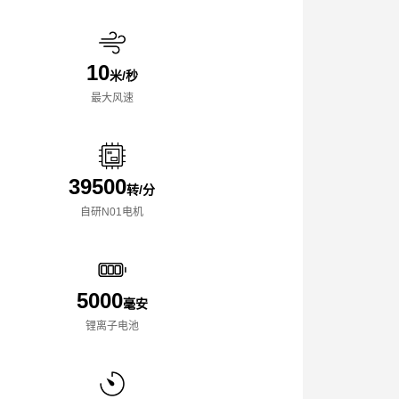
10
米/秒
最大风速
39500
转/分
自研N01电机
5000
毫安
锂离子电池