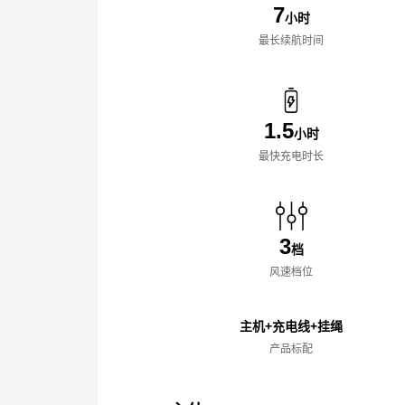
7
小时
最长续航时间
1.5
小时
最快充电时长
3
档
风速档位
主机+充电线+挂绳
产品标配