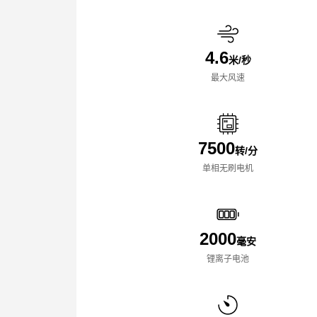
4.6
米/秒
最大风速
7500
转/分
单相无刷电机
2000
毫安
锂离子电池