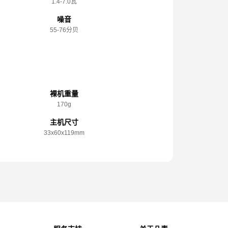
1.4-7.0瓦
噪音
55-76分贝
规格参数
裸机重量
170g
主机尺寸
33x️60x️119mm