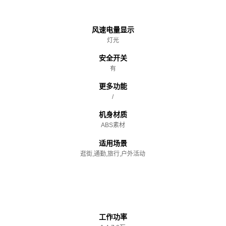
主体
风速电量显示
灯光
安全开关
有
更多功能
/
机身材质
ABS素材
适用场景
逛街,通勤,旅行,户外活动
性能参数
工作功率