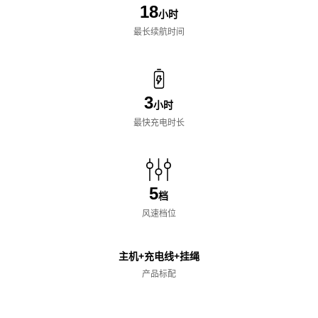
18
小时
最长续航时间
3
小时
最快充电时长
5
档
风速档位
主机+充电线+挂绳
产品标配