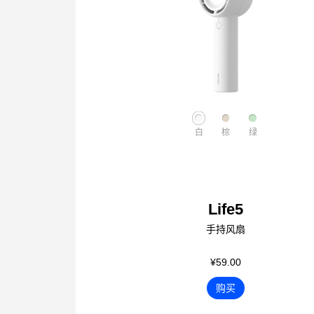
白
棕
绿
Life5
手持风扇
¥59.00
购买