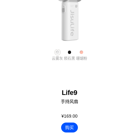
云雾灰
陨石黑
珊瑚粉
Life9
手持风扇
¥169.00
购买