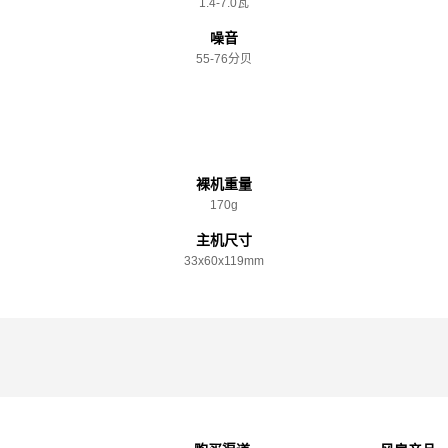
1.4-7.0瓦
噪音
55-76分贝
规格参数
裸机重量
170g
主机尺寸
33x️60x️119mm