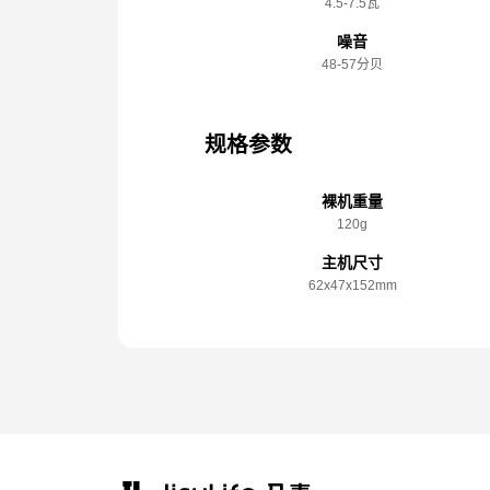
4.5-7.5瓦
噪音
48-57分贝
规格参数
裸机重量
120g
主机尺寸
62x️47x️152mm