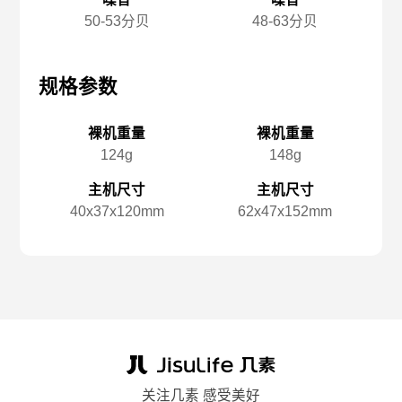
50-53分贝
48-63分贝
规格参数
规格参数
规
裸机重量
裸机重量
124g
148g
主机尺寸
主机尺寸
40x️37x️120mm
62x️47x️152mm
关注几素 感受美好