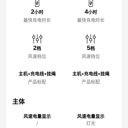
2
4
小时
小时
最快充电时长
最快充电时长
2
5
档
档
风速档位
风速档位
主机+充电线+挂绳
主机+充电线+挂绳
产品标配
产品标配
主体
主体
主
风速电量显示
风速电量显示
/
灯光