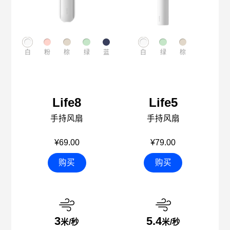
白
粉
棕
绿
蓝
白
绿
棕
Life8
Life5
手持风扇
手持风扇
¥69.00
¥79.00
购买
购买
3
5.4
米/秒
米/秒