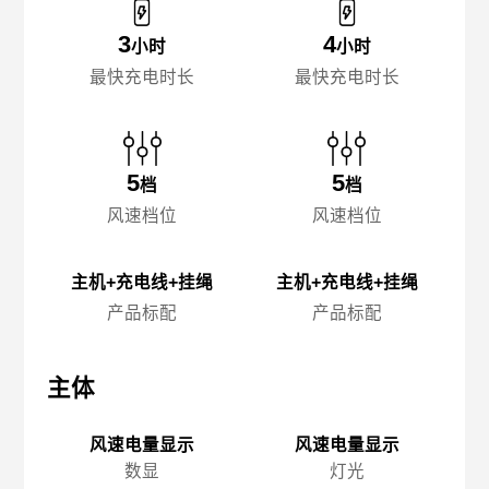
3
4
小时
小时
最快充电时长
最快充电时长
5
5
档
档
风速档位
风速档位
主机+充电线+挂绳
主机+充电线+挂绳
产品标配
产品标配
主体
主体
主
风速电量显示
风速电量显示
数显
灯光