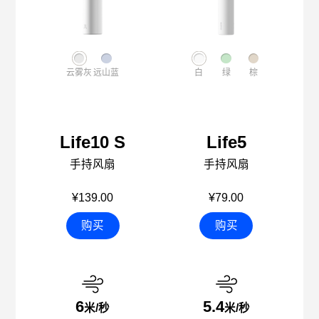
云雾灰
远山蓝
白
绿
棕
Life10 S
Life5
手持风扇
手持风扇
¥139.00
¥79.00
购买
购买
6
5.4
米/秒
米/秒