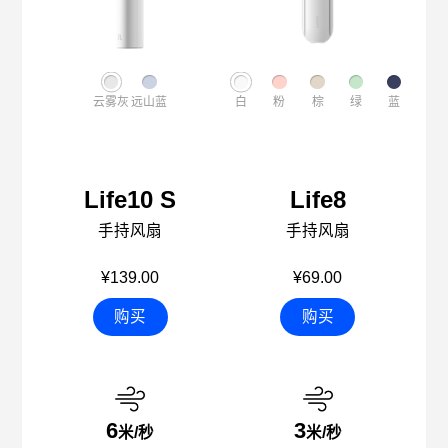
云雾灰
远山蓝
白
粉
棕
绿
蓝
Life10 S
Life8
手持风扇
手持风扇
¥139.00
¥69.00
购买
购买
6
3
米/秒
米/秒