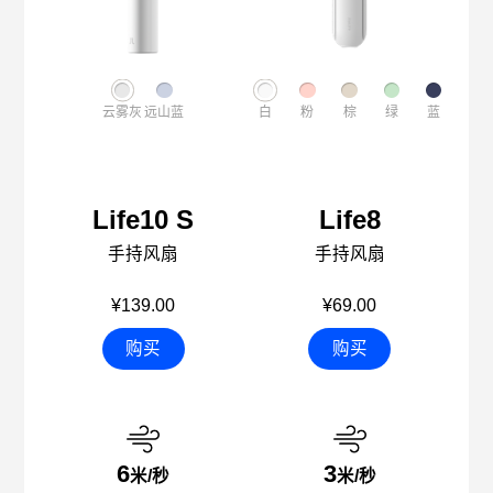
云雾灰
远山蓝
白
粉
棕
绿
蓝
Life10 S
Life8
手持风扇
手持风扇
¥139.00
¥69.00
购买
购买
6
3
米/秒
米/秒