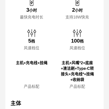
3
2
小时
小时
最快充电时长
支持18W快充
5
100
档
档
风速档位
风速档位
主机+充电线+挂绳
主机+风嘴*2+底座
+清洁刷+Type-C转
接头+充电线*+挂绳
+收纳袋
产品标配
产品标配
主体
主体
主