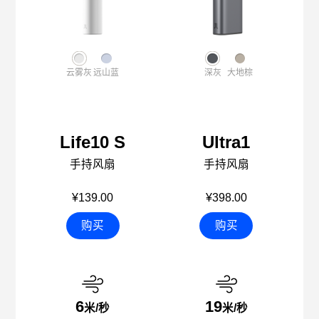
云雾灰
远山蓝
深灰
大地棕
Life10 S
Ultra1
手持风扇
手持风扇
¥139.00
¥398.00
购买
购买
6
19
米/秒
米/秒