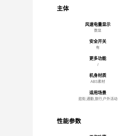
主体
风速电量显示
数显
安全开关
有
更多功能
/
机身材质
ABS素材
适用场景
逛街,通勤,旅行,户外活动
性能参数