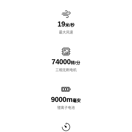
19
米/秒
最大风速
74000
转/分
三相无刷电机
9000m
毫安
锂离子电池