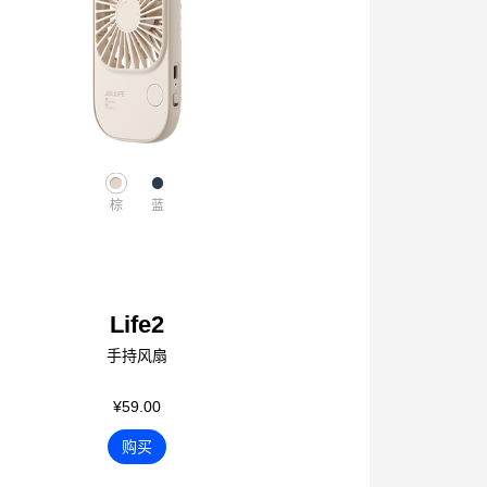
棕
蓝
Life2
手持风扇
¥59.00
购买