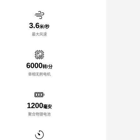
3.6
米/秒
最大风速
6000
转/分
单相无刷电机
1200
毫安
聚合物锂电池