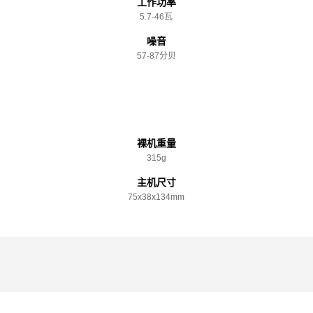
工作功率
5.7-46瓦
噪音
57-87分贝
规格参数
裸机重量
315g
主机尺寸
75x️38x️134mm