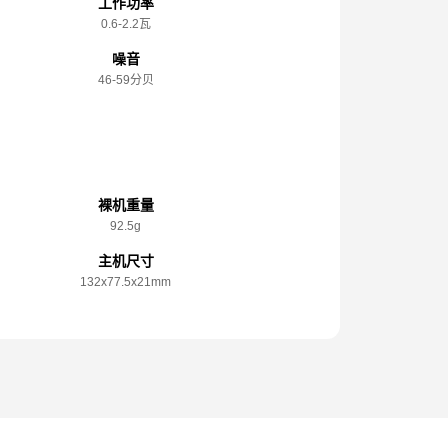
工作功率
0.6-2.2瓦
噪音
46-59分贝
规格参数
裸机重量
92.5g
主机尺寸
132x️77.5x️21mm