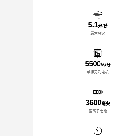
5.1
米/秒
最大风速
5500
转/分
单相无刷电机
3600
毫安
锂离子电池