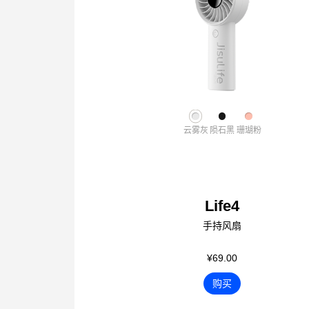
云雾灰
陨石黑
珊瑚粉
Life4
手持风扇
¥69.00
购买