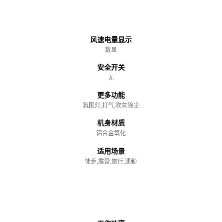
主体
风速电量显示
数显
安全开关
无
更多功能
氛围灯,打气,吹灰除尘
机身材质
铝合金氧化
适用场景
徒步,露营,旅行,通勤
性能参数