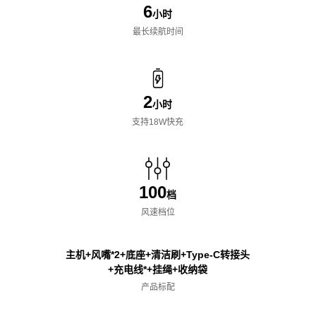
6
小时
最长续航时间
2
小时
支持18W快充
100
档
风速档位
主机+风嘴*2+底座+清洁刷+Type-C转接头
+充电线*+挂绳+收纳袋
产品标配