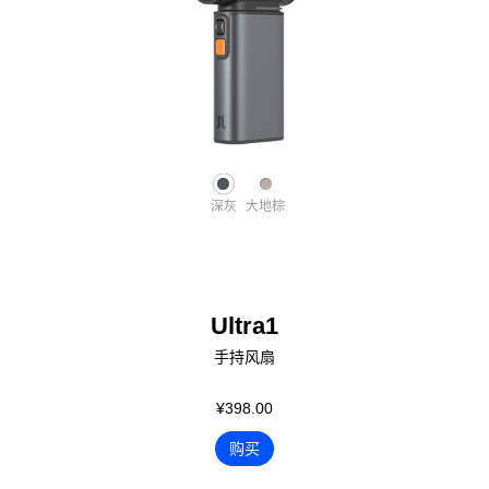
深灰
大地棕
Ultra1
手持风扇
¥398.00
购买