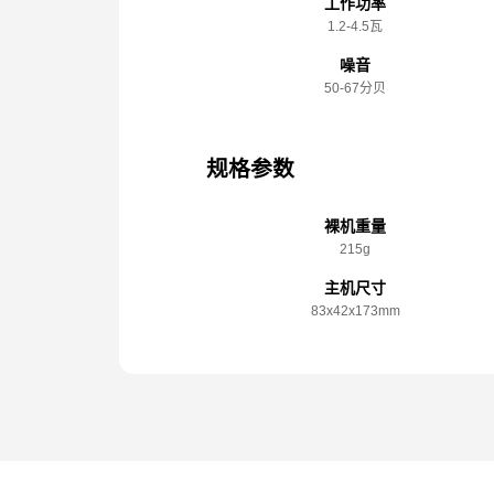
工作功率
1.2-4.5瓦
噪音
50-67分贝
规格参数
裸机重量
215g
主机尺寸
83x️42x️173mm