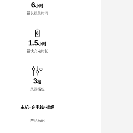
6
小时
最长续航时间
1.5
小时
最快充电时长
3
档
风速档位
主机+充电线+挂绳
产品标配