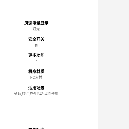
主体
风速电量显示
灯光
安全开关
有
更多功能
/
机身材质
PC素材
适用场景
通勤,旅行,户外活动,桌面使用
性能参数