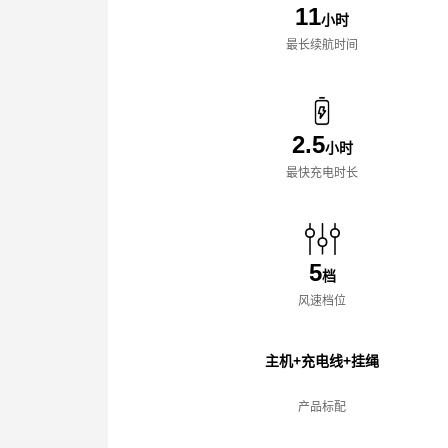
11
小时
最长续航时间
2.5
小时
最快充电时长
5
档
风速档位
主机+充电线+挂绳
产品标配