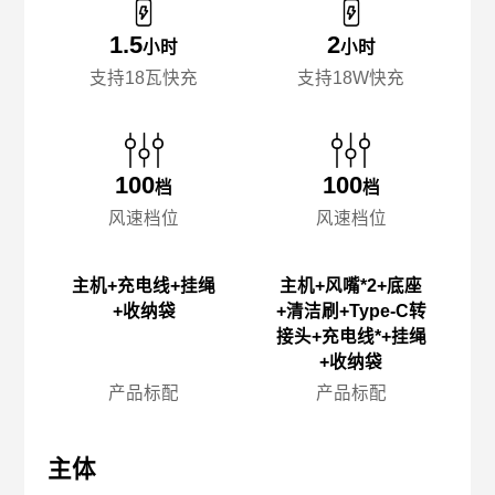
1.5
2
小时
小时
支持18瓦快充
支持18W快充
100
100
档
档
风速档位
风速档位
主机+充电线+挂绳
主机+风嘴*2+底座
+收纳袋
+清洁刷+Type-C转
接头+充电线*+挂绳
+收纳袋
产品标配
产品标配
主体
主体
主