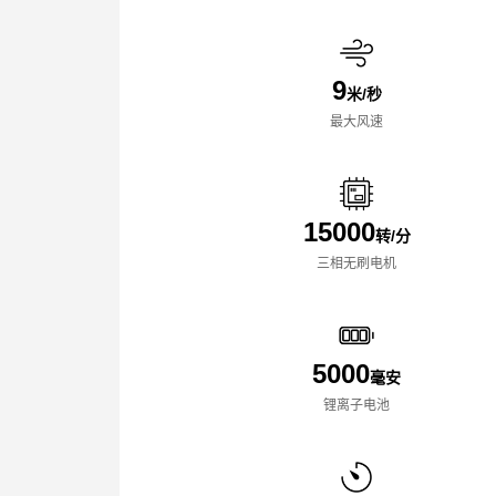
9
米/秒
最大风速
15000
转/分
三相无刷电机
5000
毫安
锂离子电池