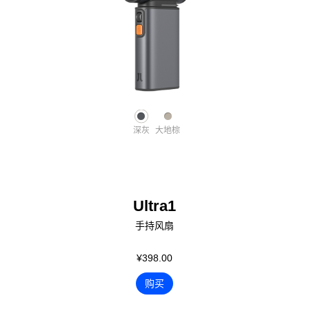
深灰
大地棕
Ultra1
手持风扇
¥398.00
购买