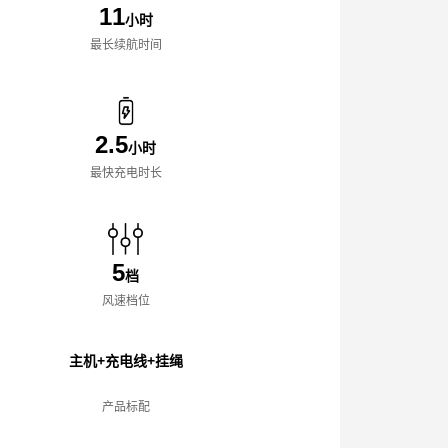
11
小时
最长续航时间
2.5
小时
最快充电时长
5
档
风速档位
主机+充电线+挂绳
产品标配