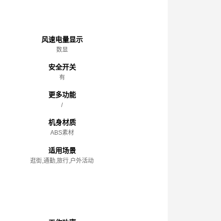
主体
风速电量显示
数显
安全开关
有
更多功能
/
机身材质
ABS素材
适用场景
逛街,通勤,旅行,户外活动
性能参数