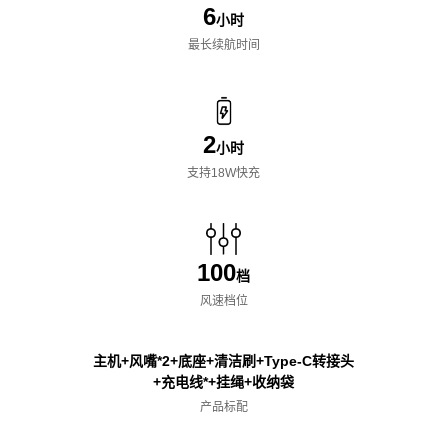
6
小时
最长续航时间
2
小时
支持18W快充
100
档
风速档位
主机+风嘴*2+底座+清洁刷+Type-C转接头
+充电线*+挂绳+收纳袋
产品标配