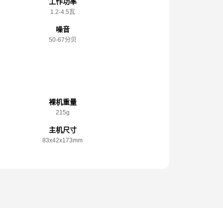
工作功率
1.2-4.5瓦
噪音
50-67分贝
规格参数
裸机重量
215g
主机尺寸
83x️42x️173mm