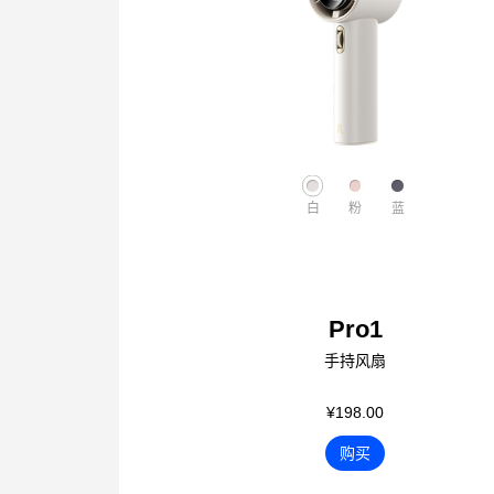
白
粉
蓝
Pro1
手持风扇
¥198.00
购买