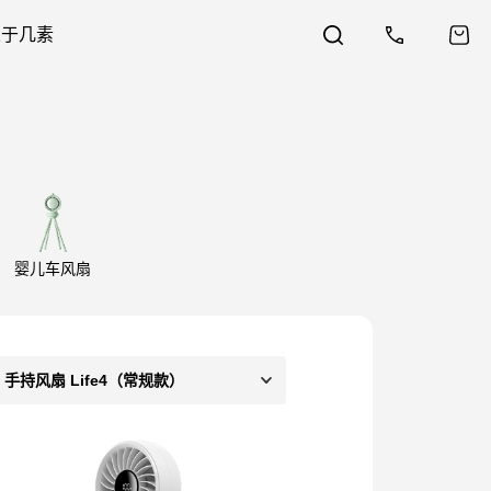
关于几素
婴儿车风扇
手持风扇 Life4（常规款）