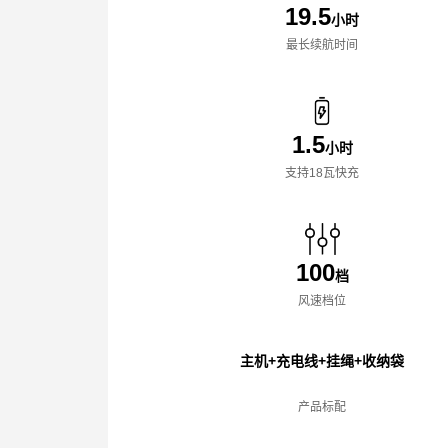
19.5
小时
最长续航时间
1.5
小时
支持18瓦快充
100
档
风速档位
主机+充电线+挂绳+收纳袋
产品标配