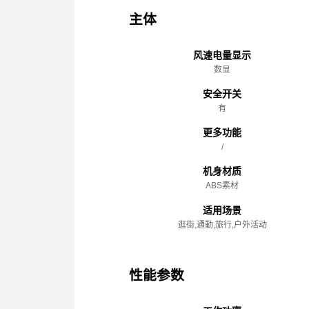
主体
风速电量显示
数显
安全开关
有
更多功能
/
机身材质
ABS素材
适用场景
逛街,通勤,旅行,户外活动
性能参数