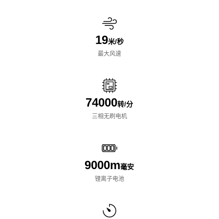
19
米/秒
最大风速
74000
转/分
三相无刷电机
9000m
毫安
锂离子电池