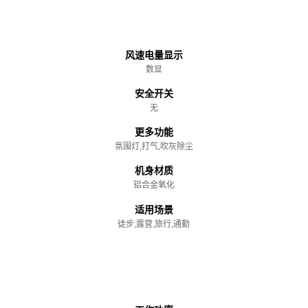
主体
风速电量显示
数显
安全开关
无
更多功能
氛围灯,打气,吹灰除尘
机身材质
铝合金氧化
适用场景
徒步,露营,旅行,通勤
性能参数