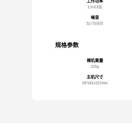
工作功率
1.0-6.8瓦
噪音
52-75分贝
规格参数
裸机重量
225g
主机尺寸
59*x️61x️157mm