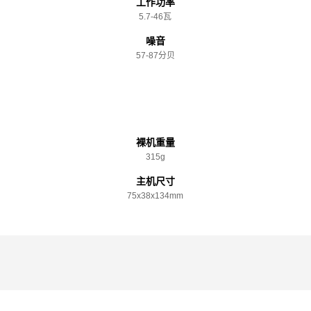
工作功率
5.7-46瓦
噪音
57-87分贝
规格参数
裸机重量
315g
主机尺寸
75x️38x️134mm