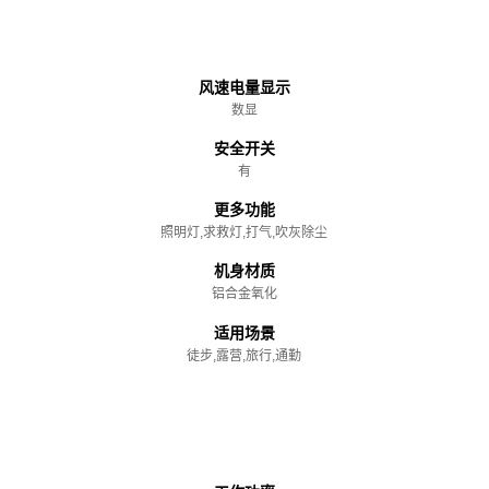
主体
风速电量显示
数显
安全开关
有
更多功能
照明灯,求救灯,打气,吹灰除尘
机身材质
铝合金氧化
适用场景
徒步,露营,旅行,通勤
性能参数