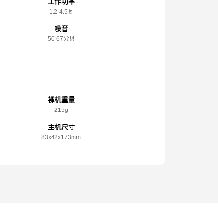
工作功率
1.2-4.5瓦
噪音
50-67分贝
规格参数
裸机重量
215g
主机尺寸
83x️42x️173mm