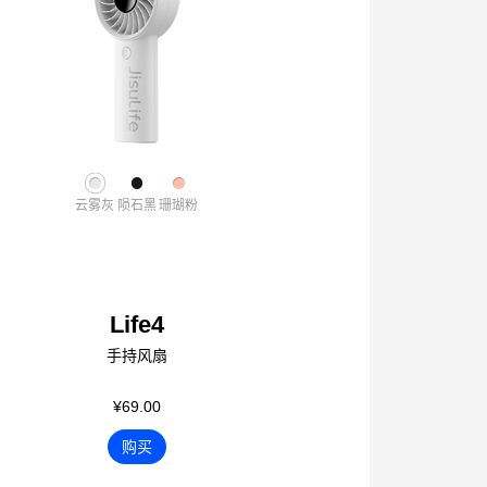
云雾灰
陨石黑
珊瑚粉
Life4
手持风扇
¥69.00
购买