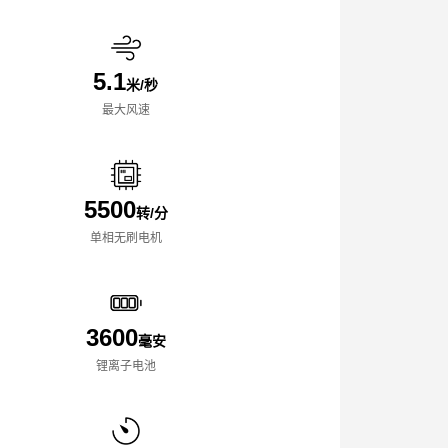
5.1
米/秒
最大风速
5500
转/分
单相无刷电机
3600
毫安
锂离子电池