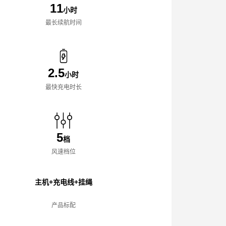
11
小时
最长续航时间
2.5
小时
最快充电时长
5
档
风速档位
主机+充电线+挂绳
产品标配