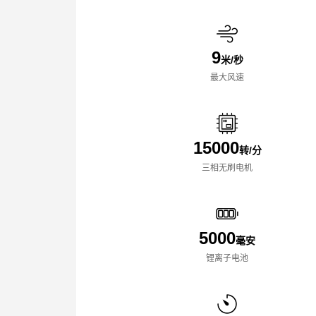
9
米/秒
最大风速
15000
转/分
三相无刷电机
5000
毫安
锂离子电池