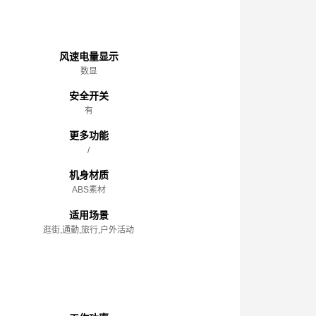
主体
风速电量显示
数显
安全开关
有
更多功能
/
机身材质
ABS素材
适用场景
逛街,通勤,旅行,户外活动
性能参数