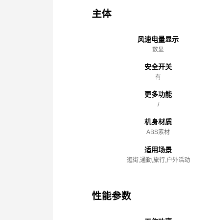
主体
风速电量显示
数显
安全开关
有
更多功能
/
机身材质
ABS素材
适用场景
逛街,通勤,旅行,户外活动
性能参数