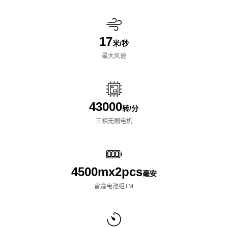
17
米/秒
最大风速
43000
转/分
三相无刷电机
4500mx️2pcs
毫安
雷霆电池组TM