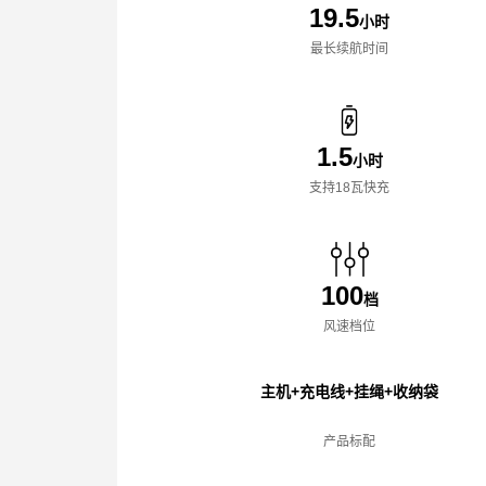
19.5
小时
最长续航时间
1.5
小时
支持18瓦快充
100
档
风速档位
主机+充电线+挂绳+收纳袋
产品标配