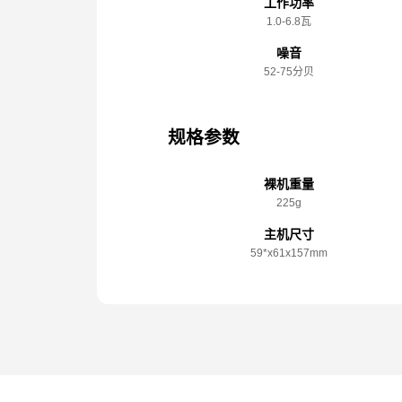
工作功率
1.0-6.8瓦
噪音
52-75分贝
规格参数
裸机重量
225g
主机尺寸
59*x️61x️157mm