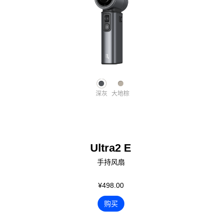
深灰
大地棕
Ultra2 E
手持风扇
¥498.00
购买