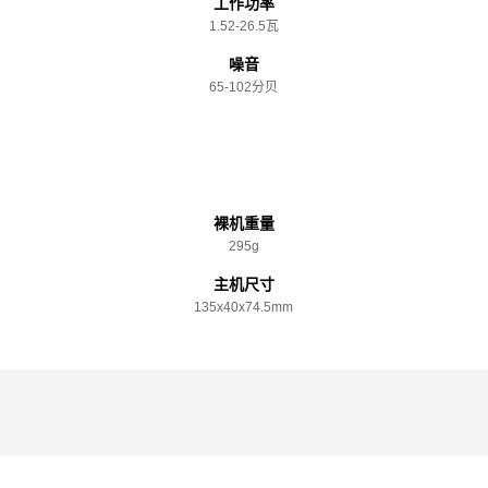
工作功率
1.52-26.5瓦
噪音
65-102分贝
规格参数
裸机重量
295g
主机尺寸
135x️40x️74.5mm