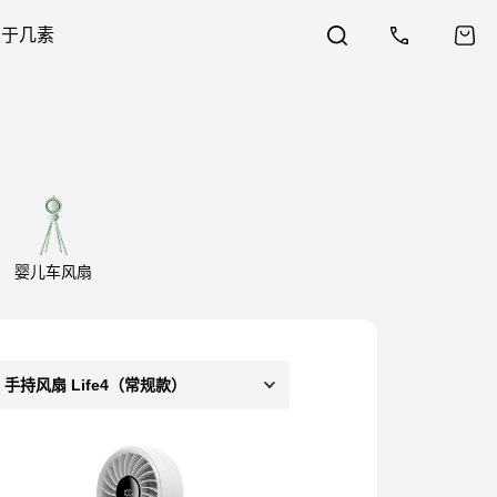
关于几素
婴儿车风扇
手持风扇 Life4（常规款）