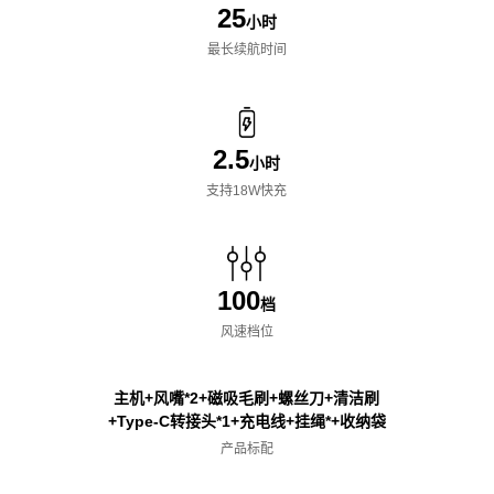
25
小时
最长续航时间
2.5
小时
支持18W快充
100
档
风速档位
主机+风嘴*2+磁吸毛刷+螺丝刀+清洁刷
+Type-C转接头*1+充电线+挂绳*+收纳袋
产品标配