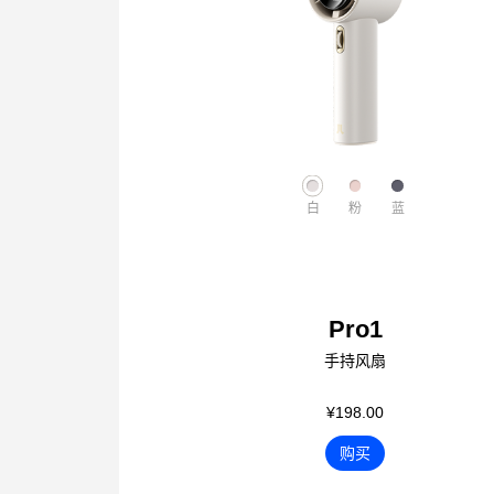
白
粉
蓝
Pro1
手持风扇
¥198.00
购买