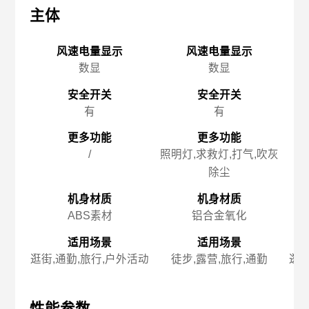
主体
主体
主
风速电量显示
风速电量显示
数显
数显
安全开关
安全开关
有
有
更多功能
更多功能
/
照明灯,求救灯,打气,吹灰
除尘
机身材质
机身材质
ABS素材
铝合金氧化
适用场景
适用场景
逛街,通勤,旅行,户外活动
徒步,露营,旅行,通勤
逛街