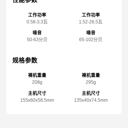
性能参数
性能参数
性
工作功率
工作功率
0.58-3.3瓦
1.52-26.5瓦
噪音
噪音
50-63分贝
65-102分贝
规格参数
规格参数
规
裸机重量
裸机重量
208g
295g
主机尺寸
主机尺寸
155x️60x️58.5mm
135x️40x️74.5mm