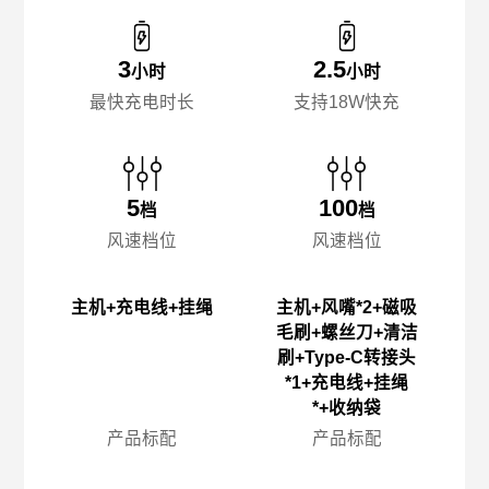
3
2.5
小时
小时
最快充电时长
支持18W快充
5
100
档
档
风速档位
风速档位
主机+充电线+挂绳
主机+风嘴*2+磁吸
毛刷+螺丝刀+清洁
刷+Type-C转接头
*1+充电线+挂绳
*+收纳袋
产品标配
产品标配