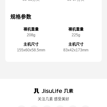
规格参数
规格参数
规
裸机重量
裸机重量
208g
225g
主机尺寸
主机尺寸
155x️60x️58.5mm
83x️42x️173mm
关注几素 感受美好