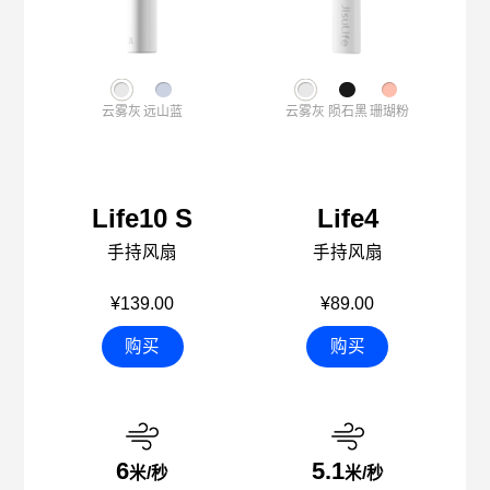
云雾灰
远山蓝
云雾灰
陨石黑
珊瑚粉
Life10 S
Life4
手持风扇
手持风扇
¥139.00
¥89.00
购买
购买
6
5.1
米/秒
米/秒