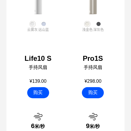
云雾灰
远山蓝
浅金色
深灰色
Life10 S
Pro1S
手持风扇
手持风扇
¥139.00
¥298.00
购买
购买
6
9
米/秒
米/秒