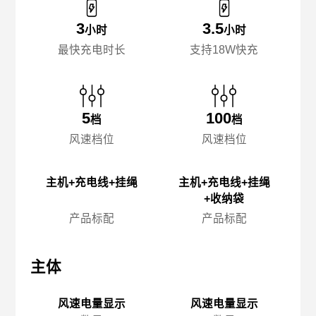
3
3.5
小时
小时
最快充电时长
支持18W快充
5
100
档
档
风速档位
风速档位
主机+充电线+挂绳
主机+充电线+挂绳
+收纳袋
产品标配
产品标配
主体
主体
主
风速电量显示
风速电量显示