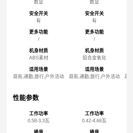
数显
数显
安全开关
安全开关
有
有
更多功能
更多功能
/
/
机身材质
机身材质
ABS素材
铝合金氧化
适用场景
适用场景
逛街,通勤,旅行,户外活动
逛街,通勤,旅行,户外活动
逛街
性能参数
性能参数
性
工作功率
工作功率
0.58-3.3瓦
0.42-4.68瓦
噪音
噪音