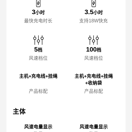
3
3.5
小时
小时
最快充电时长
支持18W快充
5
100
档
档
风速档位
风速档位
主机+充电线+挂绳
主机+充电线+挂绳
+收纳袋
产品标配
产品标配
主体
主体
主
风速电量显示
风速电量显示