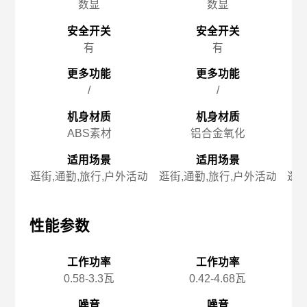
数显
数显
安全开关
安全开关
有
有
更多功能
更多功能
/
/
机身材质
机身材质
ABS素材
铝合金氧化
适用场景
适用场景
逛街,通勤,旅行,户外活动
逛街,通勤,旅行,户外活动
逛街
性能参数
性能参数
性
工作功率
工作功率
0.58-3.3瓦
0.42-4.68瓦
噪音
噪音