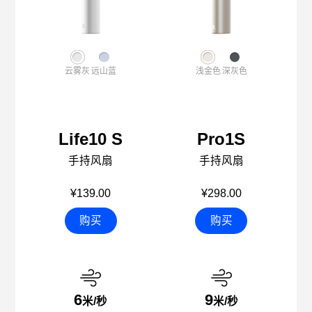
云雾灰
远山蓝
浅金色
深灰色
Life10 S
Pro1S
手持风扇
手持风扇
¥139.00
¥298.00
购买
购买
6
9
米/秒
米/秒