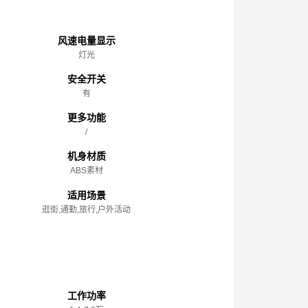
主体
风速电量显示
灯光
安全开关
有
更多功能
/
机身材质
ABS素材
适用场景
逛街,通勤,旅行,户外活动
性能参数
工作功率