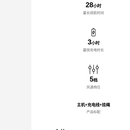
28
小时
最长续航时间
3
小时
最快充电时长
5
档
风速档位
主机+充电线+挂绳
产品标配