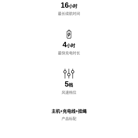
16
小时
最长续航时间
4
小时
最快充电时长
5
档
风速档位
主机+充电线+挂绳
产品标配