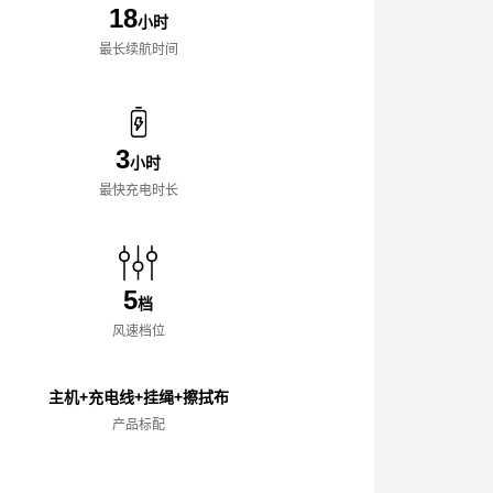
18
小时
最长续航时间
3
小时
最快充电时长
5
档
风速档位
主机+充电线+挂绳+擦拭布
产品标配