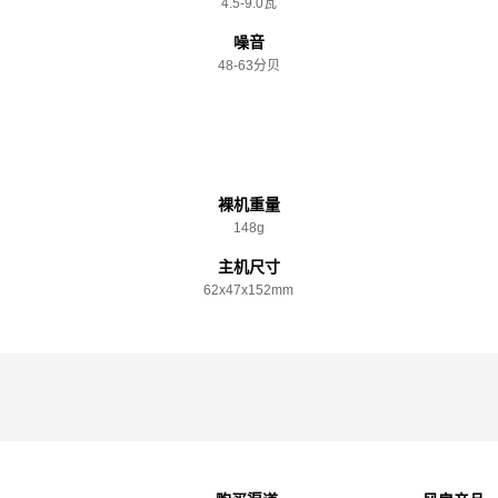
4.5-9.0瓦
噪音
48-63分贝
规格参数
裸机重量
148g
主机尺寸
62x️47x️152mm