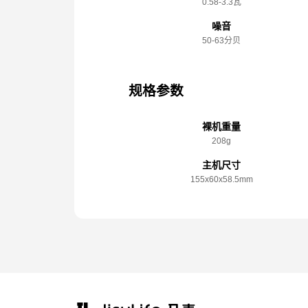
0.58-3.3瓦
噪音
50-63分贝
规格参数
裸机重量
208g
主机尺寸
155x️60x️58.5mm