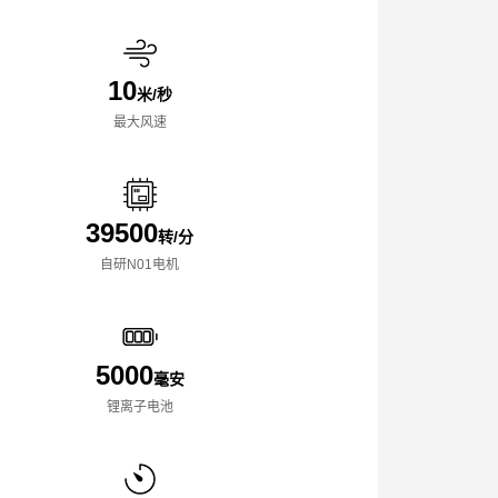
10
米/秒
最大风速
39500
转/分
自研N01电机
5000
毫安
锂离子电池