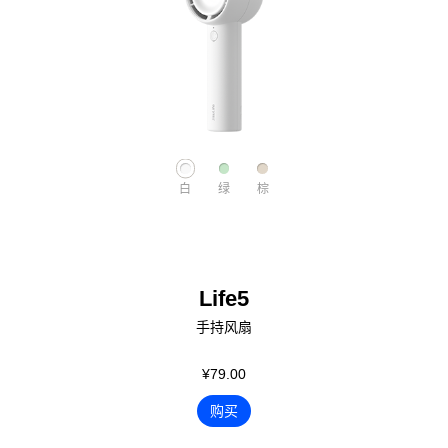
白
绿
棕
Life5
手持风扇
¥79.00
购买