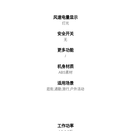
主体
风速电量显示
灯光
安全开关
无
更多功能
/
机身材质
ABS素材
适用场景
逛街,通勤,旅行,户外活动
性能参数
工作功率