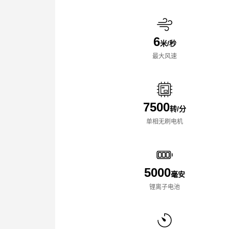
6
米/秒
最大风速
7500
转/分
单相无刷电机
5000
毫安
锂离子电池