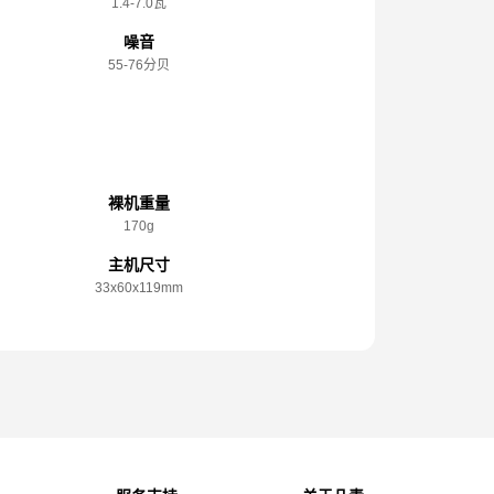
1.4-7.0瓦
噪音
55-76分贝
规格参数
裸机重量
170g
主机尺寸
33x️60x️119mm