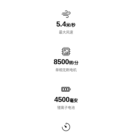
5.4
米/秒
最大风速
8500
转/分
单相无刷电机
4500
毫安
锂离子电池