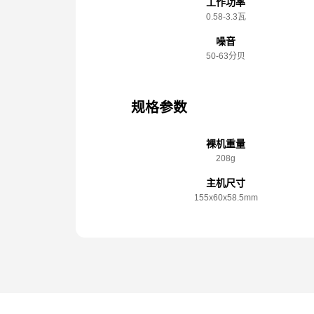
工作功率
0.58-3.3瓦
噪音
50-63分贝
规格参数
裸机重量
208g
主机尺寸
155x️60x️58.5mm