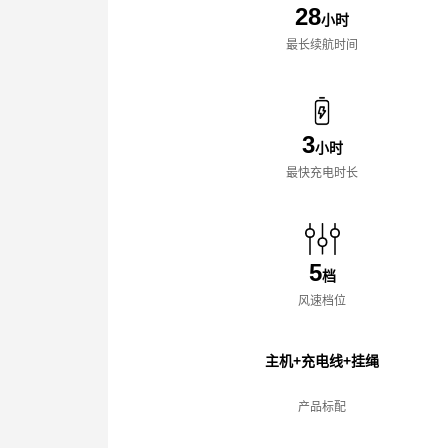
28
小时
最长续航时间
3
小时
最快充电时长
5
档
风速档位
主机+充电线+挂绳
产品标配