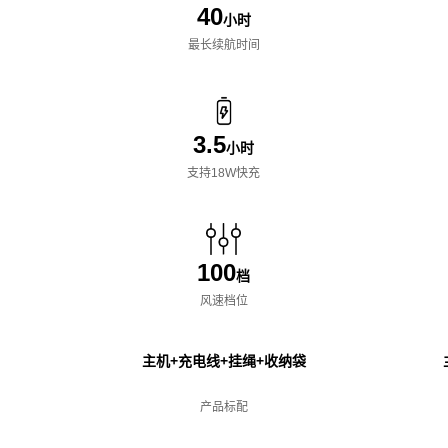
40
小时
最长续航时间
3.5
小时
支持18W快充
100
档
风速档位
主机+充电线+挂绳+收纳袋
产品标配