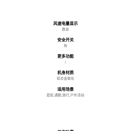
主体
风速电量显示
数显
安全开关
有
更多功能
/
机身材质
铝合金氧化
适用场景
逛街,通勤,旅行,户外活动
性能参数