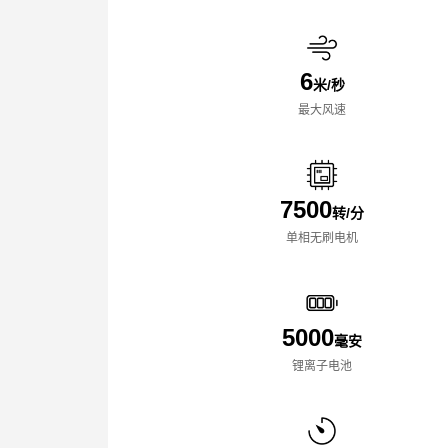
6
米/秒
最大风速
7500
转/分
单相无刷电机
5000
毫安
锂离子电池