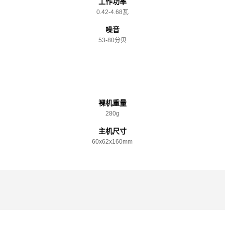
工作功率
0.42-4.68瓦
噪音
53-80分贝
规格参数
裸机重量
280g
主机尺寸
60x️62x️160mm