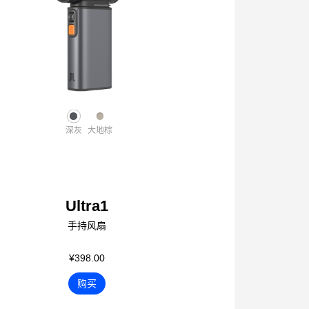
深灰
大地棕
Ultra1
手持风扇
¥398.00
购买