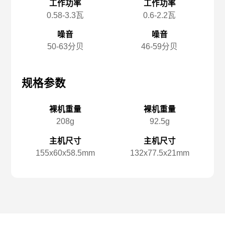
工作功率
工作功率
0.58-3.3瓦
0.6-2.2瓦
噪音
噪音
50-63分贝
46-59分贝
规格参数
规格参数
规
裸机重量
裸机重量
208g
92.5g
主机尺寸
主机尺寸
155x️60x️58.5mm
132x️77.5x️21mm