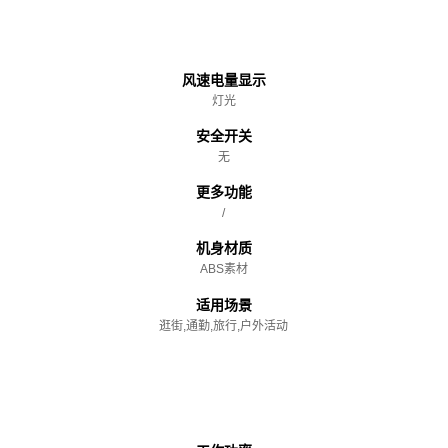
主体
风速电量显示
灯光
安全开关
无
更多功能
/
机身材质
ABS素材
适用场景
逛街,通勤,旅行,户外活动
性能参数