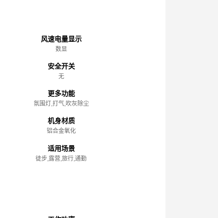
主体
风速电量显示
数显
安全开关
无
更多功能
氛围灯,打气,吹灰除尘
机身材质
铝合金氧化
适用场景
徒步,露营,旅行,通勤
性能参数