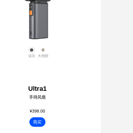
深灰
大地棕
Ultra1
手持风扇
¥398.00
购买