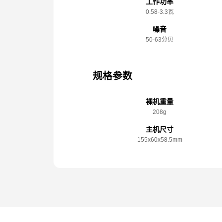
工作功率
0.58-3.3瓦
噪音
50-63分贝
规格参数
裸机重量
208g
主机尺寸
155x️60x️58.5mm