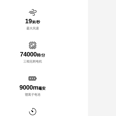
19
米/秒
最大风速
74000
转/分
三相无刷电机
9000m
毫安
锂离子电池