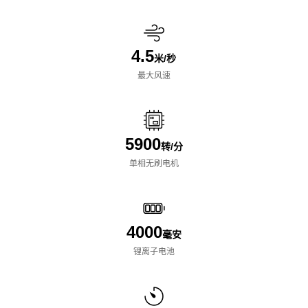
4.5
米/秒
最大风速
5900
转/分
单相无刷电机
4000
毫安
锂离子电池