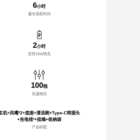
6
小时
最长续航时间
2
小时
支持18W快充
100
档
风速档位
主机+风嘴*2+底座+清洁刷+Type-C转接头
+充电线*+挂绳+收纳袋
产品标配