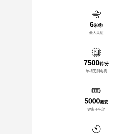
6
米/秒
最大风速
7500
转/分
单相无刷电机
5000
毫安
锂离子电池