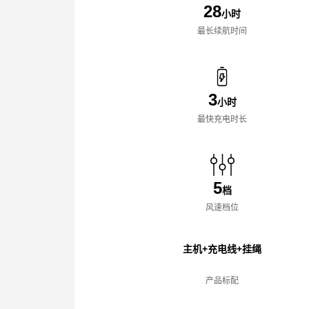
28
小时
最长续航时间
3
小时
最快充电时长
5
档
风速档位
主机+充电线+挂绳
产品标配