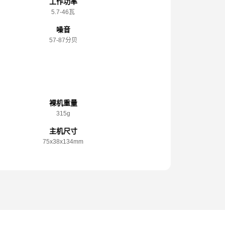
工作功率
5.7-46瓦
噪音
57-87分贝
规格参数
裸机重量
315g
主机尺寸
75x️38x️134mm