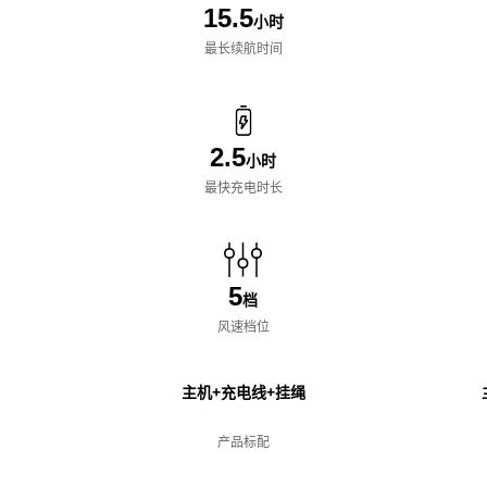
15.5
小时
最长续航时间
2.5
小时
最快充电时长
5
档
风速档位
主机+充电线+挂绳
产品标配