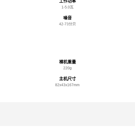
工作功率
1-5.0瓦
噪音
42-73分贝
规格参数
裸机重量
220g
主机尺寸
82x️43x️167mm