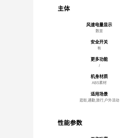
主体
风速电量显示
数显
安全开关
有
更多功能
/
机身材质
ABS素材
适用场景
逛街,通勤,旅行,户外活动
性能参数