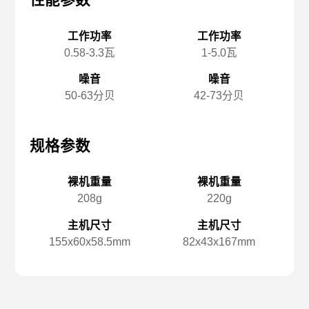
性能参数
性能参数
性
工作功率
工作功率
0.58-3.3瓦
1-5.0瓦
噪音
噪音
50-63分贝
42-73分贝
规格参数
规格参数
规
裸机重量
裸机重量
208g
220g
主机尺寸
主机尺寸
155x️60x️58.5mm
82x️43x️167mm