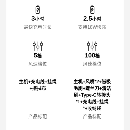
3
2.5
小时
小时
最快充电时长
支持18W快充
5
100
档
档
风速档位
风速档位
主机+充电线+挂绳
主机+风嘴*2+磁吸
+擦拭布
毛刷+螺丝刀+清洁
刷+Type-C转接头
*1+充电线+挂绳
*+收纳袋
产品标配
产品标配