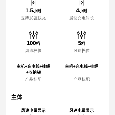
1.5
4
小时
小时
支持18瓦快充
最快充电时长
100
5
档
档
风速档位
风速档位
主机+充电线+挂绳
主机+充电线+挂绳
+收纳袋
产品标配
产品标配
主体
主体
主
风速电量显示
风速电量显示