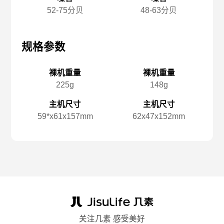
52-75分贝
48-63分贝
规格参数
规格参数
规
裸机重量
裸机重量
225g
148g
主机尺寸
主机尺寸
59*x️61x️157mm
62x️47x️152mm
关注几素 感受美好