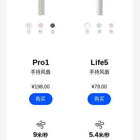
白
粉
蓝
白
绿
棕
Pro1
Life5
手持风扇
手持风扇
¥198.00
¥79.00
购买
购买
9
5.4
米/秒
米/秒