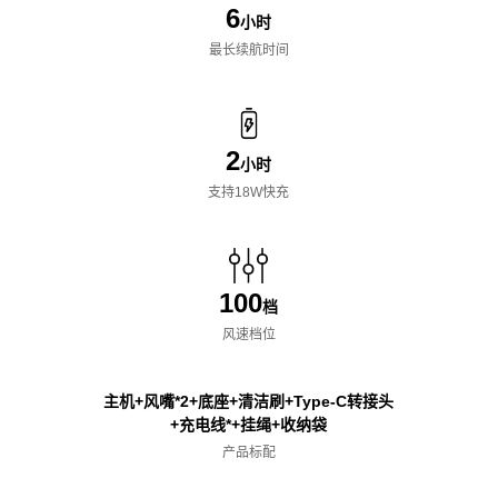
6
小时
最长续航时间
2
小时
支持18W快充
100
档
风速档位
主机+风嘴*2+底座+清洁刷+Type-C转接头
+充电线*+挂绳+收纳袋
产品标配