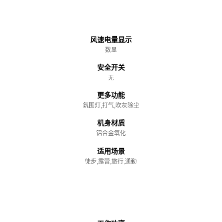
主体
风速电量显示
数显
安全开关
无
更多功能
氛围灯,打气,吹灰除尘
机身材质
铝合金氧化
适用场景
徒步,露营,旅行,通勤
性能参数