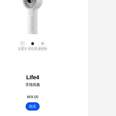
云雾灰
陨石黑
珊瑚粉
Life4
手持风扇
¥69.00
购买