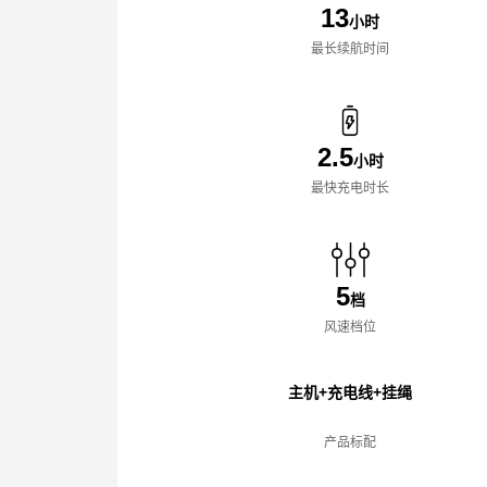
13
小时
最长续航时间
2.5
小时
最快充电时长
5
档
风速档位
主机+充电线+挂绳
产品标配