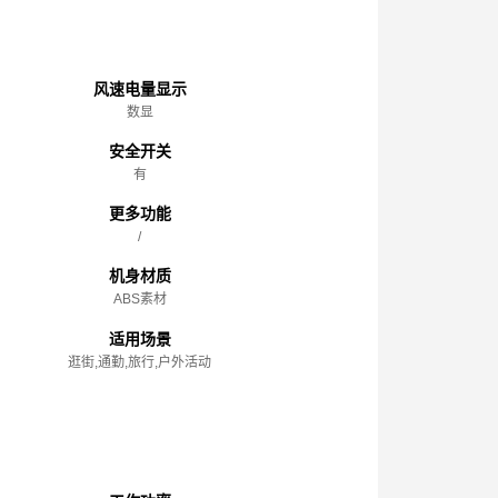
主体
风速电量显示
数显
安全开关
有
更多功能
/
机身材质
ABS素材
适用场景
逛街,通勤,旅行,户外活动
性能参数