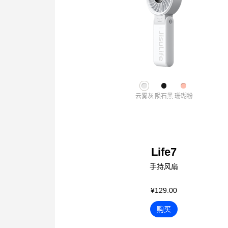
云雾灰
陨石黑
珊瑚粉
Life7
手持风扇
¥129.00
购买