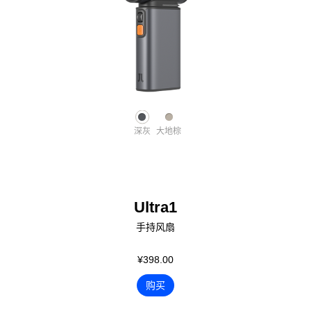
深灰
大地棕
Ultra1
手持风扇
¥398.00
购买