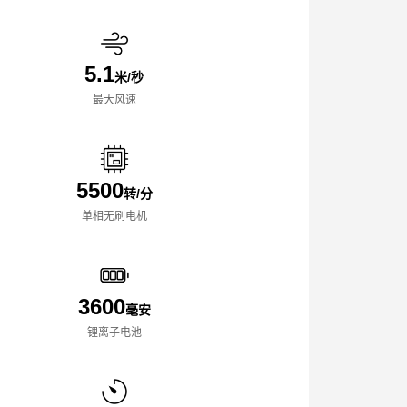
5.1
米/秒
最大风速
5500
转/分
单相无刷电机
3600
毫安
锂离子电池