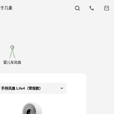
关于几素
婴儿车风扇
手持风扇 Life4（常规款）