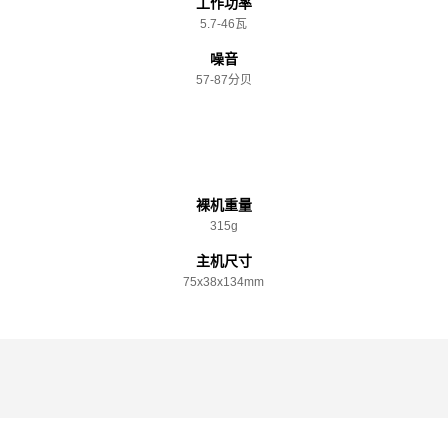
工作功率
5.7-46瓦
噪音
57-87分贝
规格参数
裸机重量
315g
主机尺寸
75x️38x️134mm