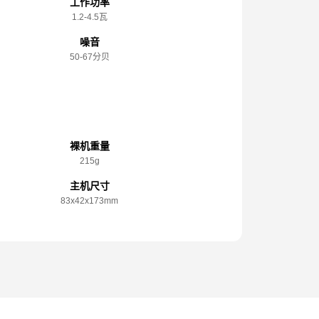
工作功率
1.2-4.5瓦
噪音
50-67分贝
规格参数
裸机重量
215g
主机尺寸
83x️42x️173mm