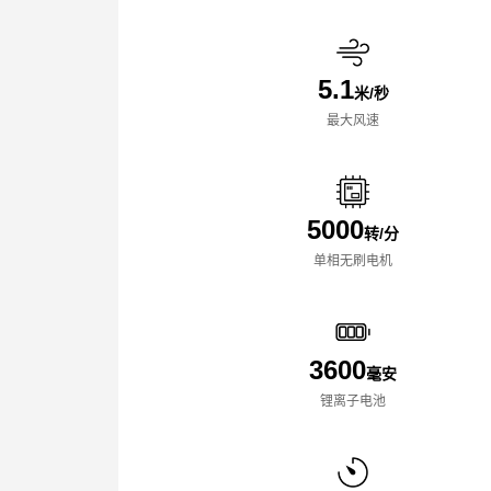
5.1
米/秒
最大风速
5000
转/分
单相无刷电机
3600
毫安
锂离子电池