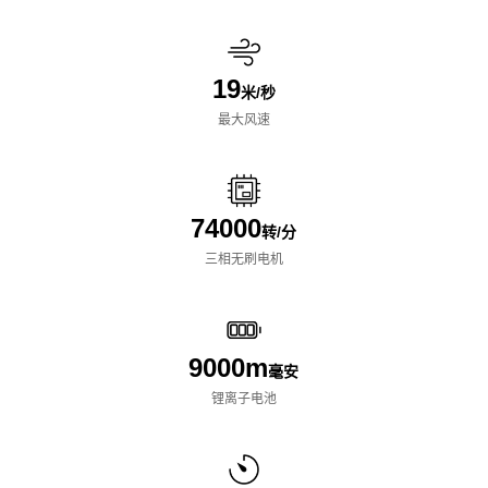
19
米/秒
最大风速
74000
转/分
三相无刷电机
9000m
毫安
锂离子电池