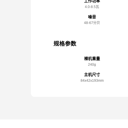
工作功率
4.0-8.5瓦
噪音
48-67分贝
规格参数
裸机重量
240g
主机尺寸
84x️42x️193mm