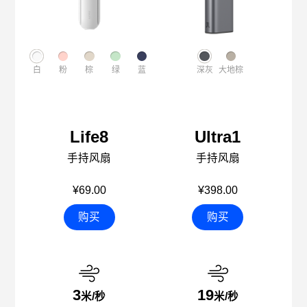
白
粉
棕
绿
蓝
深灰
大地棕
Life8
Ultra1
手持风扇
手持风扇
¥69.00
¥398.00
购买
购买
3
19
米/秒
米/秒