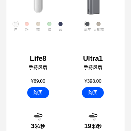
白
粉
棕
绿
蓝
深灰
大地棕
Life8
Ultra1
手持风扇
手持风扇
¥69.00
¥398.00
购买
购买
3
19
米/秒
米/秒