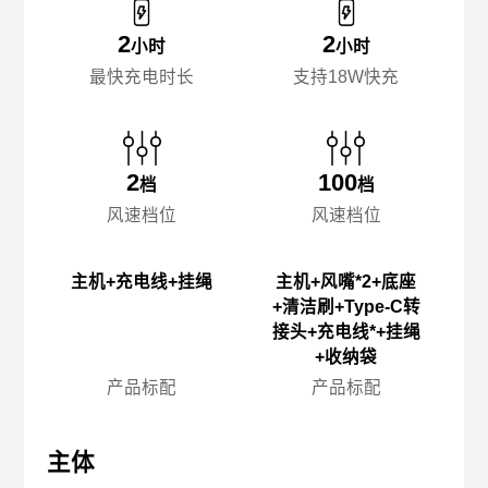
2
2
小时
小时
最快充电时长
支持18W快充
2
100
档
档
风速档位
风速档位
主机+充电线+挂绳
主机+风嘴*2+底座
+清洁刷+Type-C转
接头+充电线*+挂绳
+收纳袋
产品标配
产品标配
主体
主体
主