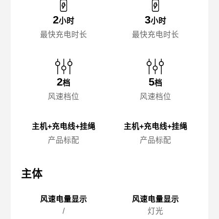
2
3
小时
小时
最快充电时长
最快充电时长
2
5
档
档
风速档位
风速档位
主机+充电线+挂绳
主机+充电线+挂绳
产品标配
产品标配
主体
主体
主
风速电量显示
风速电量显示
/
灯光