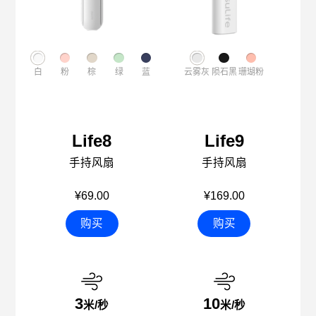
白
粉
棕
绿
蓝
云雾灰
陨石黑
珊瑚粉
Life8
Life9
手持风扇
手持风扇
¥69.00
¥169.00
购买
购买
3
10
米/秒
米/秒