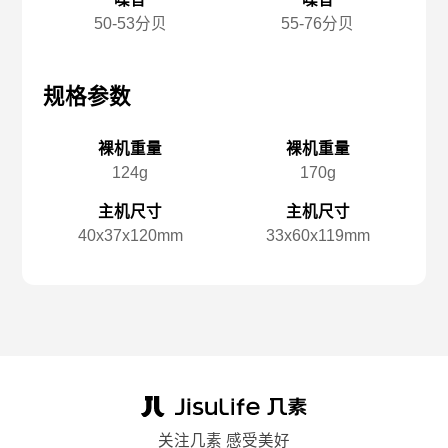
50-53分贝
55-76分贝
规格参数
规格参数
规
裸机重量
裸机重量
124g
170g
主机尺寸
主机尺寸
40x️37x️120mm
33x️60x️119mm
关注几素 感受美好