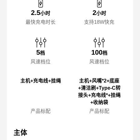
2.5
2
小时
小时
最快充电时长
支持18W快充
5
100
档
档
风速档位
风速档位
主机+充电线+挂绳
主机+风嘴*2+底座
+清洁刷+Type-C转
接头+充电线*+挂绳
+收纳袋
产品标配
产品标配
主体
主体
主