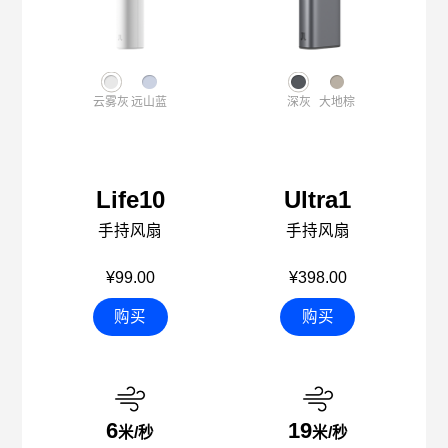
云雾灰
远山蓝
深灰
大地棕
Life10
Ultra1
手持风扇
手持风扇
¥99.00
¥398.00
购买
购买
6
19
米/秒
米/秒